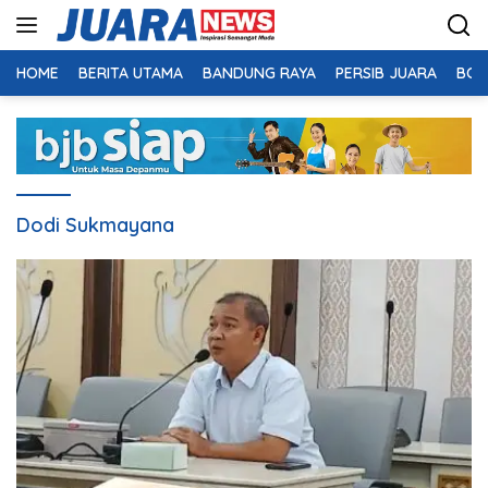
Langsung
ke
konten
HOME
BERITA UTAMA
BANDUNG RAYA
PERSIB JUARA
BOL
Dodi Sukmayana