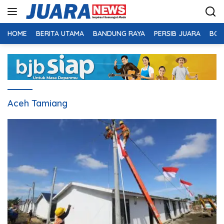
Langsung
ke
konten
HOME
BERITA UTAMA
BANDUNG RAYA
PERSIB JUARA
BOL
Aceh Tamiang