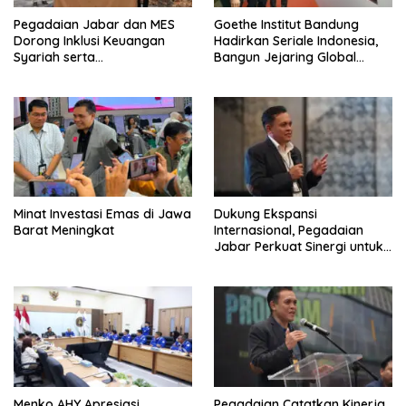
Pegadaian Jabar dan MES
Goethe Institut Bandung
Dorong Inklusi Keuangan
Hadirkan Seriale Indonesia,
Syariah serta
Bangun Jejaring Global
Pemberdayaan UMKM
Industri Serial
Minat Investasi Emas di Jawa
Dukung Ekspansi
Barat Meningkat
Internasional, Pegadaian
Jabar Perkuat Sinergi untuk
Keberhasilan Pegadaian
Timor Leste
Menko AHY Apresiasi
Pegadaian Catatkan Kinerja