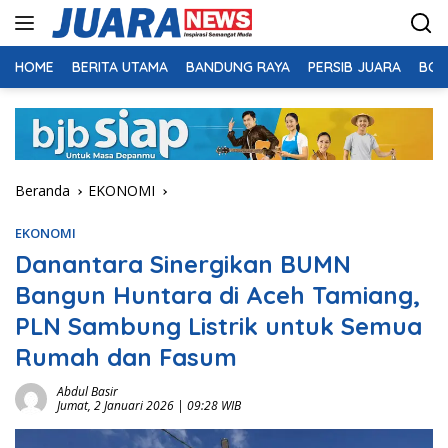
Langsung
ke
konten
HOME
BERITA UTAMA
BANDUNG RAYA
PERSIB JUARA
BOL
Beranda
EKONOMI
EKONOMI
Danantara Sinergikan BUMN
Bangun Huntara di Aceh Tamiang,
PLN Sambung Listrik untuk Semua
Rumah dan Fasum
Abdul Basir
Jumat, 2 Januari 2026 | 09:28 WIB