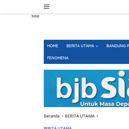
Langsung
ke
konten
tutup
HOME
BERITA UTAMA
BANDUNG R
FENOMENA
Beranda
BERITA UTAMA
BERITA UTAMA