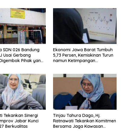
wa SDN 026 Bandung
Ekonomi Jawa Barat Tumbuh
JJ Usai Gerbang
5,73 Persen, Kemiskinan Turun
 Digembok Pihak yang
namun Ketimpangan
i Waris
Meningkat
i Tekankan Sinergi
Tinjau Tahura Dago, Hj.
mprov Jabar Kunci
Ratnawati Tekankan Komitmen
7 Berkualitas
Bersama Jaga Kawasan
Konservasi