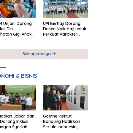
 Unjani Dorong
UPI Berhaji Dorong
ksi Dini
Dosen Naik Haji untuk
hatan Gigi Anak
Perkuat Karakter
lui Pemeriksaan
Akademik
ekolah
Selengkapnya
NOMI & BISNIS
adaian Jabar dan
Goethe Institut
Dorong Inklusi
Bandung Hadirkan
angan Syariah
Seriale Indonesia,
ta Pemberdayaan
Bangun Jejaring