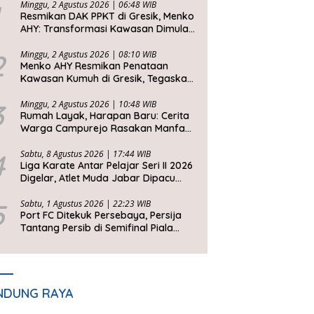
Minggu, 2 Agustus 2026 | 06:48 WIB
Resmikan DAK PPKT di Gresik, Menko
AHY: Transformasi Kawasan Dimulai
dari Rumah Layak
2
Minggu, 2 Agustus 2026 | 08:10 WIB
Menko AHY Resmikan Penataan
Kawasan Kumuh di Gresik, Tegaskan
Rumah Layak Huni Fondasi
Kesejahteraan Rakyat
3
Minggu, 2 Agustus 2026 | 10:48 WIB
Rumah Layak, Harapan Baru: Cerita
Warga Campurejo Rasakan Manfaat
DAK PPKT
4
Sabtu, 8 Agustus 2026 | 17:44 WIB
Liga Karate Antar Pelajar Seri II 2026
Digelar, Atlet Muda Jabar Dipacu
Tembus Level Dunia
5
Sabtu, 1 Agustus 2026 | 22:23 WIB
Port FC Ditekuk Persebaya, Persija
Tantang Persib di Semifinal Piala
Presiden 2026
NDUNG RAYA