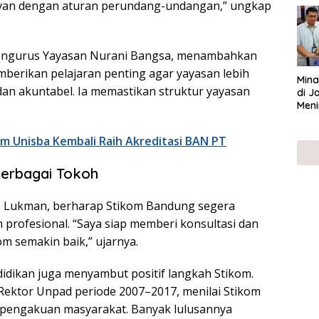
evan dengan aturan perundang-undangan,” ungkap
UMK
 pengurus Yayasan Nurani Bangsa, menambahkan
mberikan pelajaran penting agar yayasan lebih
Mina
dan akuntabel. Ia memastikan struktur yayasan
di J
Meni
om Unisba Kembali Raih Akreditasi BAN PT
Berbagai Tokoh
Dr. Lukman, berharap Stikom Bandung segera
 profesional. “Saya siap memberi konsultasi dan
om semakin baik,” ujarnya.
idikan juga menyambut positif langkah Stikom.
 Rektor Unpad periode 2007–2017, menilai Stikom
si pengakuan masyarakat. Banyak lulusannya