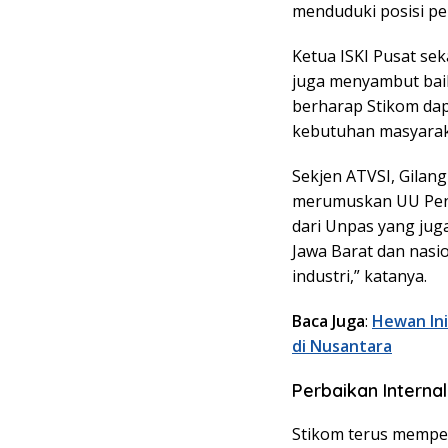
menduduki posisi pe
Ketua ISKI Pusat se
juga menyambut bai
berharap Stikom dap
kebutuhan masyarak
Sekjen ATVSI, Gilan
merumuskan UU Penyi
dari Unpas yang jug
Jawa Barat dan nasi
industri,” katanya.
Baca Juga
:
Hewan Ini
di Nusantara
Perbaikan Interna
Stikom terus memper