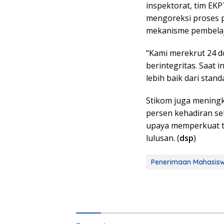
inspektorat, tim EKP
mengoreksi proses p
mekanisme pembelaj
“Kami merekrut 24 d
berintegritas. Saat 
lebih baik dari stand
Stikom juga meningk
persen kehadiran seb
upaya memperkuat t
lulusan. (
dsp
)
Penerimaan Mahasis