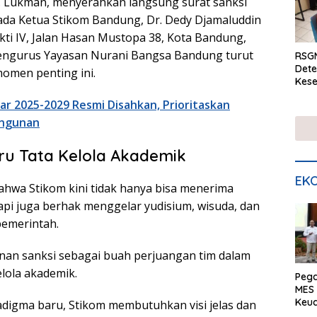
Dr. Lukman, menyerahkan langsung surat sanksi
ada Ketua Stikom Bandung, Dr. Dedy Djamaluddin
ikti IV, Jalan Hasan Mustopa 38, Kota Bandung,
Pengurus Yayasan Nurani Bangsa Bandung turut
RSGM
Dete
omen penting ini.
Kese
mela
ar 2025-2029 Resmi Disahkan, Prioritaskan
di S
ngunan
u Tata Kelola Akademik
EKO
hwa Stikom kini tidak hanya bisa menerima
api juga berhak menggelar yudisium, wisuda, dan
emerintah.
nan sanksi sebagai buah perjuangan tim dalam
lola akademik.
Peg
MES 
Keu
adigma baru, Stikom membutuhkan visi jelas dan
ser