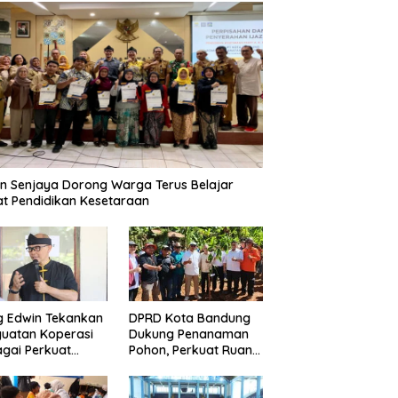
n Senjaya Dorong Warga Terus Belajar
t Pendidikan Kesetaraan
g Edwin Tekankan
DPRD Kota Bandung
uatan Koperasi
Dukung Penanaman
gai Perkuat
Pohon, Perkuat Ruang
nomi Kerakyatan
Terbuka Hijau