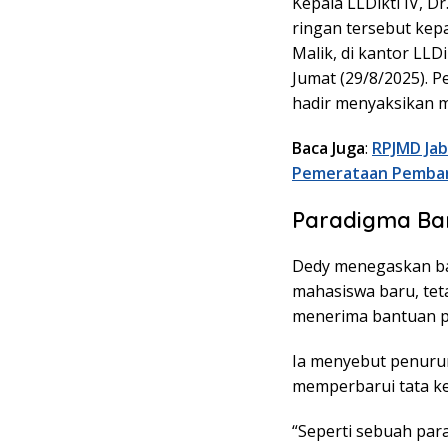
Kepala LLDikti IV, 
ringan tersebut kep
Malik, di kantor LLD
Jumat (29/8/2025). 
hadir menyaksikan m
Baca Juga
:
RPJMD Jab
Pemerataan Pemba
Paradigma Bar
Dedy menegaskan ba
mahasiswa baru, tet
menerima bantuan p
Ia menyebut penuru
memperbarui tata ke
“Seperti sebuah par