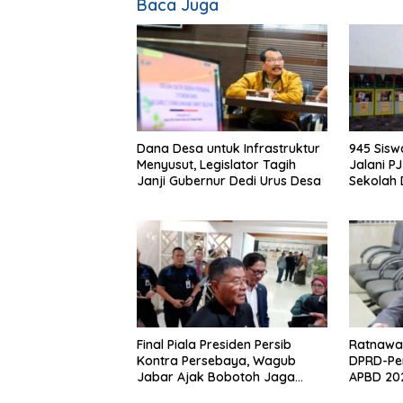
Baca Juga
Dana Desa untuk Infrastruktur
945 Sis
Menyusut, Legislator Tagih
Jalani P
Janji Gubernur Dedi Urus Desa
Sekolah
Klaim Ahl
Final Piala Presiden Persib
Ratnawat
Kontra Persebaya, Wagub
DPRD-Pe
Jabar Ajak Bobotoh Jaga
APBD 202
Ketertiban