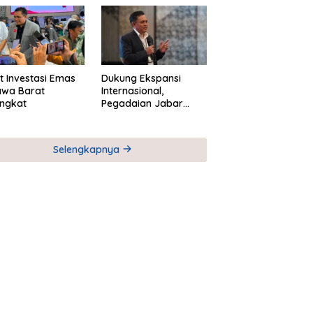
M
Global Industri Serial
t Investasi Emas
Dukung Ekspansi
awa Barat
Internasional,
ngkat
Pegadaian Jabar
Perkuat Sinergi untuk
Keberhasilan
Pegadaian Timor
Selengkapnya
Leste