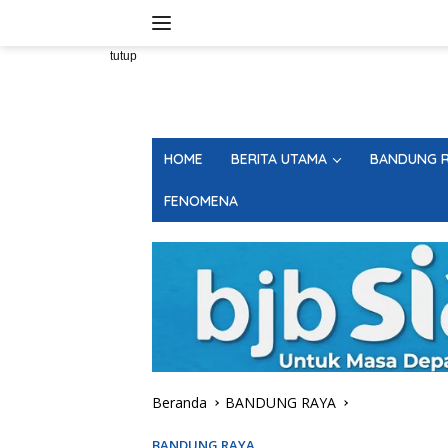
Langsung
ke
konten
tutup
HOME
BERITA UTAMA
BANDUNG R
FENOMENA
Beranda
BANDUNG RAYA
BANDUNG RAYA