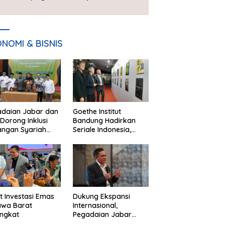
Piala Presiden 2026
NOMI & BISNIS
adaian Jabar dan
Goethe Institut
Dorong Inklusi
Bandung Hadirkan
angan Syariah
Seriale Indonesia,
ta Pemberdayaan
Bangun Jejaring
M
Global Industri Serial
t Investasi Emas
Dukung Ekspansi
awa Barat
Internasional,
ngkat
Pegadaian Jabar
Perkuat Sinergi untuk