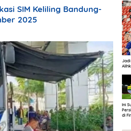
asi SIM Keliling Bandung-
mber 2025
Jadi
Alih
Ini 
Pers
di F
202