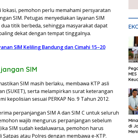
 lokasi, pemohon perlu memahami persyaratan
angan SIM. Petugas menyediakan layanan SIM
di dua titik berbeda, sehingga masyarakat dapat
EKO
paling dekat dengan tempat tinggalnya.
yanan SIM Keliling Bandung dan Cimahi 15–20
njangan SIM
Peg
MES 
Keu
stikan SIM masih berlaku, membawa KTP asli
ser
UMK
an (SUKET), serta melampirkan surat keterangan
smi kepolisian sesuai PERKAP No. 9 Tahun 2012.
rima perpanjangan SIM A dan SIM C untuk seluruh
 Pemohon wajib mengurus perpanjangan sebelum
Mina
di J
 Jika SIM sudah kedaluwarsa, pemohon harus
Meni
i Satpas atau Polres dengan membawa e-KTP.