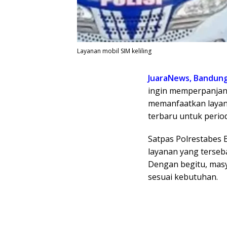
Layanan mobil SIM keliling
JuaraNews, Bandun
ingin memperpanjan
memanfaatkan laya
terbaru untuk perio
Satpas Polrestabes 
layanan yang tersebar
Dengan begitu, mas
sesuai kebutuhan.