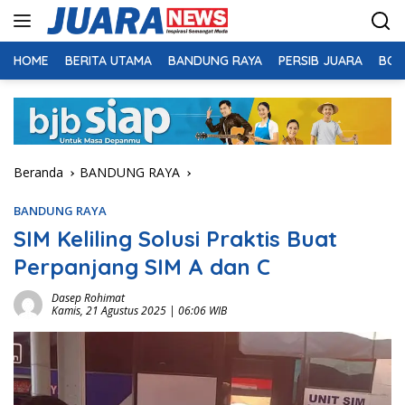
Langsung
ke
konten
HOME
BERITA UTAMA
BANDUNG RAYA
PERSIB JUARA
BOL
Beranda
BANDUNG RAYA
BANDUNG RAYA
SIM Keliling Solusi Praktis Buat
Perpanjang SIM A dan C
Dasep Rohimat
Kamis, 21 Agustus 2025 | 06:06 WIB