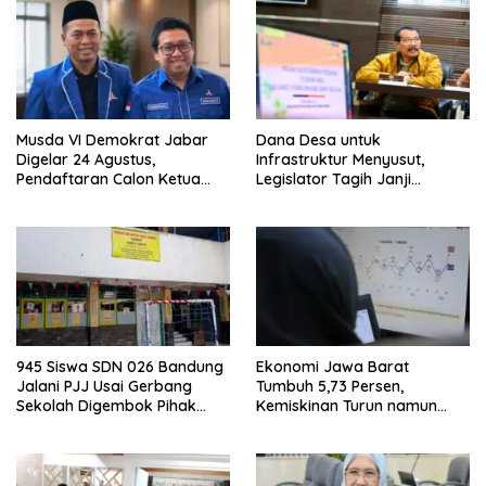
Musda VI Demokrat Jabar
Dana Desa untuk
Digelar 24 Agustus,
Infrastruktur Menyusut,
Pendaftaran Calon Ketua
Legislator Tagih Janji
DPD Segera Dibuka
Gubernur Dedi Urus Desa
945 Siswa SDN 026 Bandung
Ekonomi Jawa Barat
Jalani PJJ Usai Gerbang
Tumbuh 5,73 Persen,
Sekolah Digembok Pihak
Kemiskinan Turun namun
yang Klaim Ahli Waris
Ketimpangan Meningkat