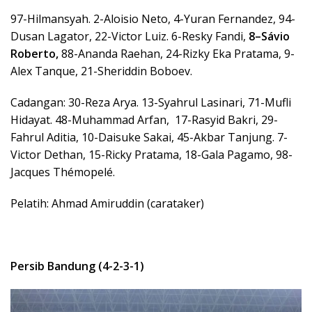
97-Hilmansyah. 2-Aloisio Neto, 4-Yuran Fernandez, 94-
Dusan Lagator, 22-Victor Luiz. 6-Resky Fandi,
8
–
Sávio
Robe
rto,
88-Ananda Raehan, 24-Rizky Eka Pratama, 9-
Alex Tanque, 21-Sheriddin Boboev.
Cadangan: 30-Reza Arya. 13-Syahrul Lasinari, 71-Mufli
Hidayat. 48-Muhammad Arfan, 17-Rasyid Bakri, 29-
Fahrul Aditia, 10-Daisuke Sakai, 45-Akbar Tanjung. 7-
Victor Dethan, 15-Ricky Pratama, 18-Gala Pagamo, 98-
Jacques Thémopelé.
Pelatih: Ahmad Amiruddin (carataker)
Persib Bandung (4-2-3-1)