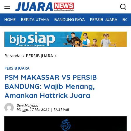
Langsung
ke
konten
HOME
BERITA UTAMA
BANDUNG RAYA
PERSIB JUARA
BOL
Beranda
PERSIB JUARA
PERSIB JUARA
PSM MAKASSAR VS PERSIB
BANDUNG: Wajib Menang,
Amankan Hattrick Juara
Deni Mulyana
Minggu, 17 Mei 2026 | 17:31 WIB