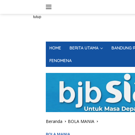
Langsung
ke
konten
tutup
HOME
BERITA UTAMA
BANDUNG R
FENOMENA
Beranda
BOLA MANIA
BOLA MANIA