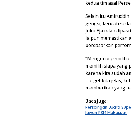
kedua tim asal Perse
Selain itu Amiruddi
gengsi, kendati suda
Juku Eja telah dipas
Ia pun memastikan 
berdasarkan performa
“Mengenai pemilihan
memilih siapa yang pa
karena kita sudah a
Target kita jelas, k
memberikan yang terb
Baca Juga
:
Persaingan Juara Supe
lawan PSM Makassar