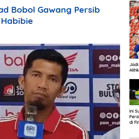
ad Bobol Gawang Persib
 Habibie
Jadi
Alih
Ini 
Pers
di F
202