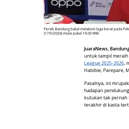
Persib Bandung bakal melakoni laga berat pada Pe
(17/5/2026) mulai pukul 19.00 WIB.
JuaraNews, Bandun
untuk tampil merai
League 2025-2026
, 
Habibie, Parepare, M
Pasalnya, ini mrupak
hadapan pendukungny
kutukan tak pernah
terakhir di kasta ter