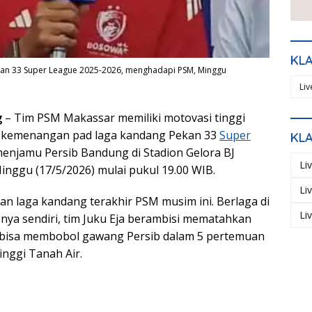
KL
kan 33 Super League 2025-2026, menghadapi PSM, Minggu
Li
g
– Tim PSM Makassar memiliki motovasi tinggi
h kemenangan pad laga kandang Pekan 33
Super
KL
menjamu Persib Bandung di Stadion Gelora BJ
Li
inggu (17/5/2026) mulai pukul 19.00 WIB.
Li
an laga kandang terakhir PSM musim ini. Berlaga di
Li
a sendiri, tim Juku Eja berambisi mematahkan
 bisa membobol gawang Persib dalam 5 pertemuan
tinggi Tanah Air.