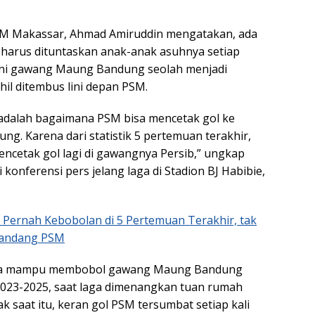
PSM Makassar, Ahmad Amiruddin mengatakan, ada
g harus dituntaskan anak-anak asuhnya setiap
kni gawang Maung Bandung seolah menjadi
il ditembus lini depan PSM.
adalah bagaimana PSM bisa mencetak gol ke
g. Karena dari statistik 5 pertemuan terakhir,
encetak gol lagi di gawangnya Persib,” ungkap
 konferensi pers jelang laga di Stadion BJ Habibie,
k Pernah Kebobolan di 5 Pertemuan Terakhir, tak
Kandang PSM
 Eja mampu membobol gawang Maung Bandung
2023-2025, saat laga dimenangkan tuan rumah
ak saat itu, keran gol PSM tersumbat setiap kali