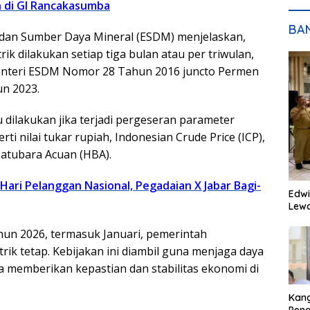
 di GI Rancakasumba
BA
 dan Sumber Daya Mineral (ESDM) menjelaskan,
trik dilakukan setiap tiga bulan atau per triwulan,
enteri ESDM Nomor 28 Tahun 2016 juncto Permen
n 2023.
 dilakukan jika terjadi pergeseran parameter
ti nilai tukar rupiah, Indonesian Crude Price (ICP),
 Batubara Acuan (HBA).
 Hari Pelanggan Nasional, Pegadaian X Jabar Bagi-
Edwi
Lewa
hun 2026, termasuk Januari, pemerintah
trik tetap. Kebijakan ini diambil guna menjaga daya
a memberikan kepastian dan stabilitas ekonomi di
Kan