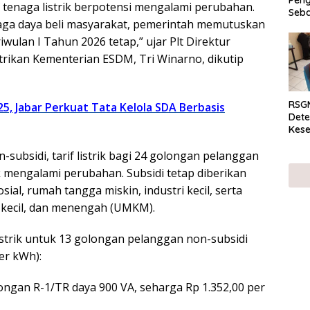
Peng
f tenaga listrik berpotensi mengalami perubahan.
Seba
ga daya beli masyarakat, pemerintah memutuskan
Eko
Triwulan I Tahun 2026 tetap,” ujar Plt Direktur
strikan Kementerian ESDM, Tri Winarno, dikutip
RSGM
5, Jabar Perkuat Tata Kelola SDA Berbasis
Dete
Kese
mela
di S
-subsidi, tarif listrik bagi 24 golongan pelanggan
k mengalami perubahan. Subsidi tetap diberikan
ial, rumah tangga miskin, industri kecil, serta
 kecil, dan menengah (UMKM).
 listrik untuk 13 golongan pelanggan non-subsidi
er kWh):
olongan R-1/TR daya 900 VA, seharga Rp 1.352,00 per