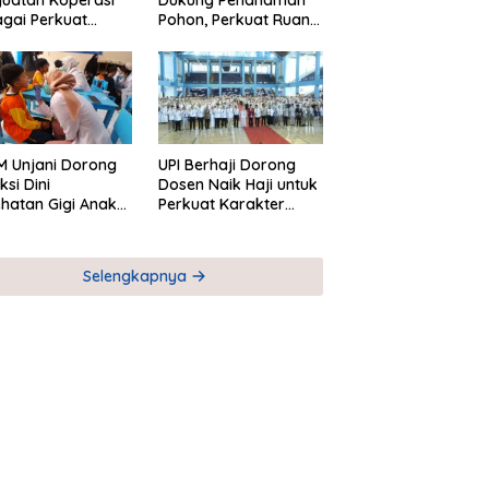
uatan Koperasi
Dukung Penanaman
gai Perkuat
Pohon, Perkuat Ruang
nomi Kerakyatan
Terbuka Hijau
 Unjani Dorong
UPI Berhaji Dorong
ksi Dini
Dosen Naik Haji untuk
hatan Gigi Anak
Perkuat Karakter
lui Pemeriksaan
Akademik
ekolah
Selengkapnya