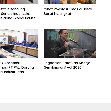
nstitut Bandung
Minat Investasi Emas di Jawa
 Seriale Indonesia,
Barat Meningkat
ejaring Global Industri
Y Apresiasi
Pegadaian Catatkan Kinerja
masi PT PAL, Dorong
Gemilang di Awal 2026
si Industri dan
ktur Nasional