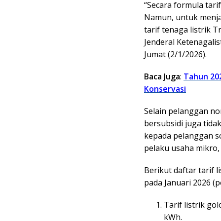
“Secara formula tari
Namun, untuk menja
tarif tenaga listrik 
Jenderal Ketenagali
Jumat (2/1/2026).
Baca Juga
:
Tahun 202
Konservasi
Selain pelanggan non
bersubsidi juga tida
kepada pelanggan sos
pelaku usaha mikro,
Berikut daftar tarif
pada Januari 2026 (p
Tarif listrik g
kWh.