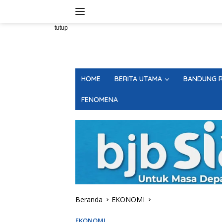
Langsung
ke
konten
tutup
HOME
BERITA UTAMA
BANDUNG R
FENOMENA
Beranda
EKONOMI
EKONOMI