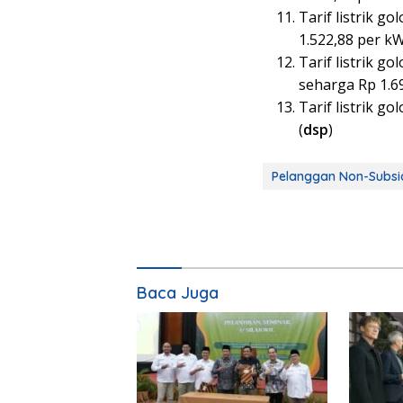
Tarif listrik g
1.522,88 per k
Tarif listrik 
seharga Rp 1.6
Tarif listrik g
(
dsp
)
Pelanggan Non-Subsi
Baca Juga