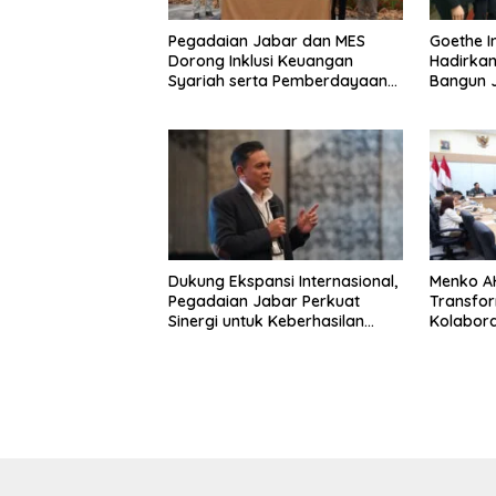
Pegadaian Jabar dan MES
Goethe I
Dorong Inklusi Keuangan
Hadirkan
Syariah serta Pemberdayaan
Bangun J
UMKM
Serial
Dukung Ekspansi Internasional,
Menko AH
Pegadaian Jabar Perkuat
Transfor
Sinergi untuk Keberhasilan
Kolabora
Pegadaian Timor Leste
Infrastru