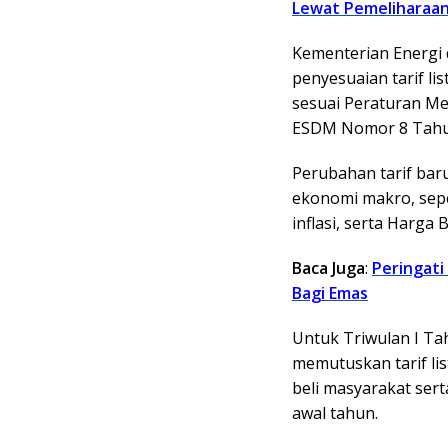
Lewat Pemeliharaan
Kementerian Energi
penyesuaian tarif lis
sesuai Peraturan M
ESDM Nomor 8 Tahu
Perubahan tarif baru
ekonomi makro, seper
inflasi, serta Harga
Baca Juga
:
Peringati
Bagi Emas
Untuk Triwulan I Ta
memutuskan tarif lis
beli masyarakat sert
awal tahun.