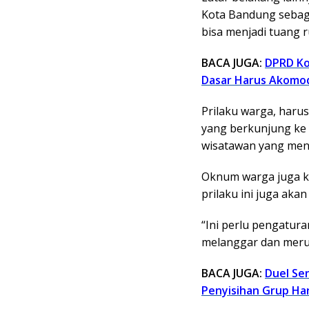
Kota Bandung sebag
bisa menjadi tuang 
BACA JUGA:
DPRD Ko
Dasar Harus Akomod
Prilaku warga, haru
yang berkunjung ke 
wisatawan yang men
Oknum warga juga k
prilaku ini juga aka
“Ini perlu pengatur
melanggar dan merugi
BACA JUGA:
Duel Sen
Penyisihan Grup Har