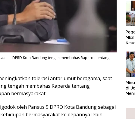
Peg
MES 
Keu
ser
UMK
 saat ini DPRD Kota Bandung tengah membahas Raperda tentang
eningkatkan tolerasi antar umut beragama, saat
Mina
ung tengah membahas Raperda tentang
di J
pan bermasyarakat.
Meni
digodok oleh Pansus 9 DPRD Kota Bandung sebagai
kehidupan bermasyarakat ke depannya lebih