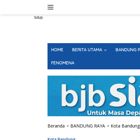
Langsung
ke
konten
tutup
HOME
BERITA UTAMA
BANDUNG R
FENOMENA
Beranda
BANDUNG RAYA
Kota Bandung
Kota Bandung