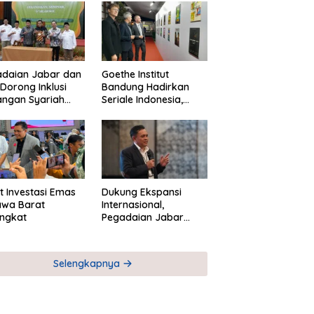
adaian Jabar dan
Goethe Institut
Dorong Inklusi
Bandung Hadirkan
angan Syariah
Seriale Indonesia,
ta Pemberdayaan
Bangun Jejaring
M
Global Industri Serial
t Investasi Emas
Dukung Ekspansi
awa Barat
Internasional,
ngkat
Pegadaian Jabar
Perkuat Sinergi untuk
Keberhasilan
Pegadaian Timor
Selengkapnya
Leste