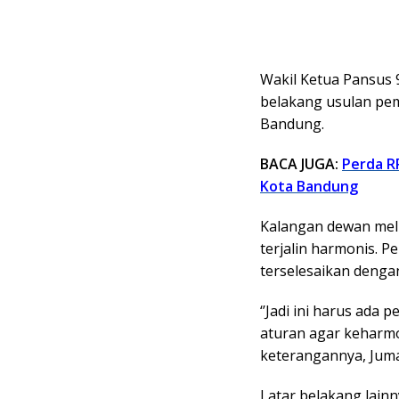
Wakil Ketua Pansus 
belakang usulan pem
Bandung.
BACA JUGA:
Perda R
Kota Bandung
Kalangan dewan mel
terjalin harmonis. 
terselesaikan dengan
‘’Jadi ini harus ad
aturan agar keharmon
keterangannya, Juma
Latar belakang lainn