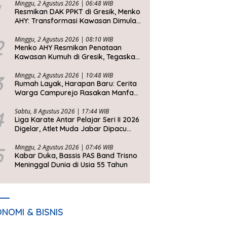
Minggu, 2 Agustus 2026 | 06:48 WIB
Resmikan DAK PPKT di Gresik, Menko
AHY: Transformasi Kawasan Dimulai
dari Rumah Layak
2
Minggu, 2 Agustus 2026 | 08:10 WIB
Menko AHY Resmikan Penataan
Kawasan Kumuh di Gresik, Tegaskan
Rumah Layak Huni Fondasi
Kesejahteraan Rakyat
3
Minggu, 2 Agustus 2026 | 10:48 WIB
Rumah Layak, Harapan Baru: Cerita
Warga Campurejo Rasakan Manfaat
DAK PPKT
4
Sabtu, 8 Agustus 2026 | 17:44 WIB
Liga Karate Antar Pelajar Seri II 2026
Digelar, Atlet Muda Jabar Dipacu
Tembus Level Dunia
5
Minggu, 2 Agustus 2026 | 07:46 WIB
Kabar Duka, Bassis PAS Band Trisno
Meninggal Dunia di Usia 55 Tahun
NOMI & BISNIS