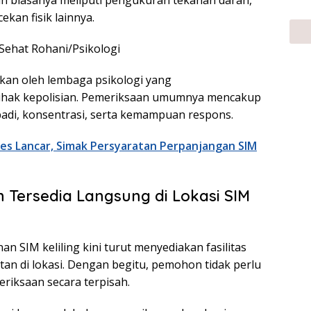
an biasanya meliputi pengukuran tekanan darah,
ekan fisik lainnya.
 Sehat Rohani/Psikologi
tkan oleh lembaga psikologi yang
ihak kepolisian. Pemeriksaan umumnya mencakup
ibadi, konsentrasi, serta kemampuan respons.
es Lancar, Simak Persyaratan Perpanjangan SIM
 Tersedia Langsung di Lokasi SIM
an SIM keliling kini turut menyediakan fasilitas
an di lokasi. Dengan begitu, pemohon tidak perlu
riksaan secara terpisah.