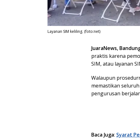
Layanan SIM keliling. (foto:net)
JuaraNews, Bandun
praktis karena pemo
SIM, atau layanan SIM
Walaupun prosedurn
memastikan seluruh
pengurusan berjalan
Baca Juga
:
Syarat P