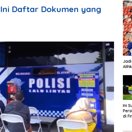
 Ini Daftar Dokumen yang
Jadi
Alih
Ini 
Pers
di F
202