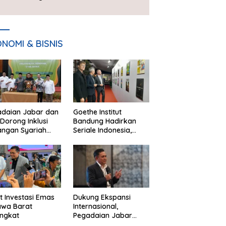
Presiden 2026
NOMI & BISNIS
adaian Jabar dan
Goethe Institut
Dorong Inklusi
Bandung Hadirkan
angan Syariah
Seriale Indonesia,
ta Pemberdayaan
Bangun Jejaring
M
Global Industri Serial
t Investasi Emas
Dukung Ekspansi
awa Barat
Internasional,
ngkat
Pegadaian Jabar
Perkuat Sinergi untuk