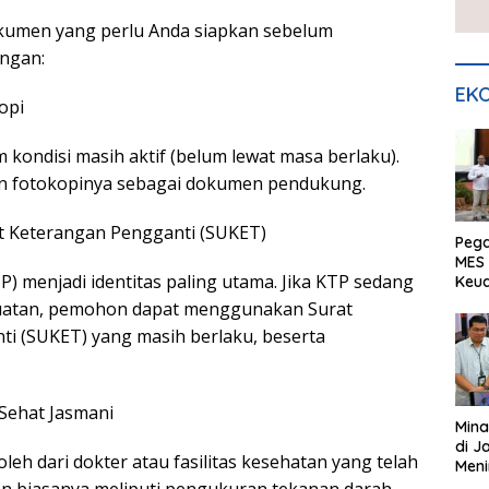
okumen yang perlu Anda siapkan sebelum
ngan:
EKO
opi
kondisi masih aktif (belum lewat masa berlaku).
an fotokopinya sebagai dokumen pendukung.
rat Keterangan Pengganti (SUKET)
Peg
MES 
P) menjadi identitas paling utama. Jika KTP sedang
Keu
ser
uatan, pemohon dapat menggunakan Surat
UMK
i (SUKET) yang masih berlaku, beserta
 Sehat Jasmani
Mina
di J
oleh dari dokter atau fasilitas kesehatan yang telah
Meni