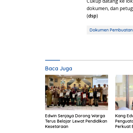
Cukup datang ke lok
dokumen, dan petug
(
dsp
)
Dokumen Pembuatan
Baca Juga
Edwin Senjaya Dorong Warga
Kang Ed
Terus Belajar Lewat Pendidikan
Penguata
Kesetaraan
Perkuat