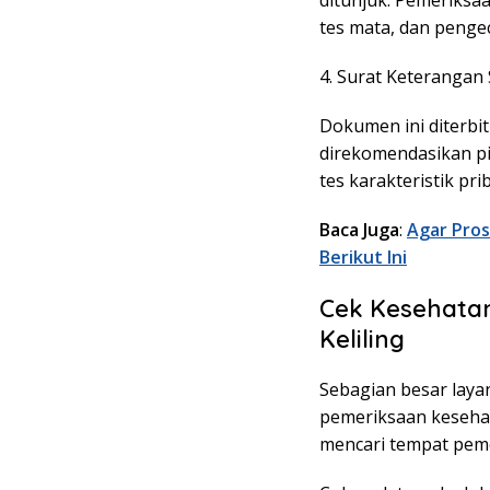
ditunjuk. Pemeriksa
tes mata, dan pengec
4. Surat Keterangan
Dokumen ini diterbi
direkomendasikan p
tes karakteristik pr
Baca Juga
:
Agar Pros
Berikut Ini
Cek Kesehatan
Keliling
Sebagian besar layan
pemeriksaan kesehat
mencari tempat peme