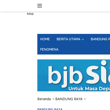
Langsung
ke
konten
tutup
HOME
BERITA UTAMA
BANDUNG R
FENOMENA
Beranda
BANDUNG RAYA
BANDUNG RAYA