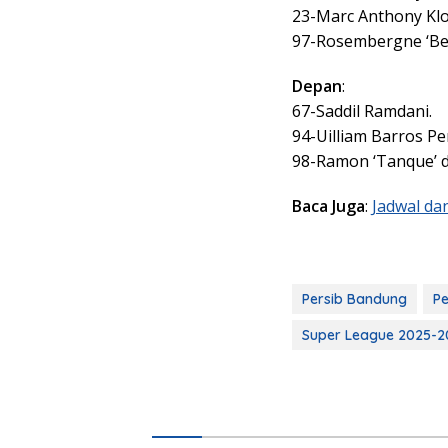
23-Marc Anthony Klo
97-Rosembergne ‘Ber
Depan
:
67-Saddil Ramdani.
94-Uilliam Barros Per
98-Ramon ‘Tanque’ 
Baca Juga
:
Jadwal da
Persib Bandung
Pe
Super League 2025-2