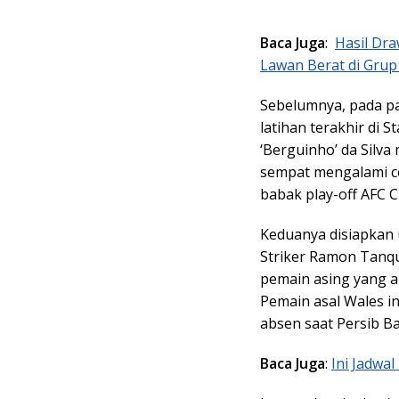
Baca Juga
:
Hasil Dr
Lawan Berat di Grup
Sebelumnya, pada pa
latihan terakhir di
‘Berguinho’ da Sil
sempat mengalami c
babak play-off AFC 
Keduanya disiapkan 
Striker Ramon Tanqu
pemain asing yang ab
Pemain asal Wales i
absen saat Persib 
Baca Juga
:
Ini Jadwa