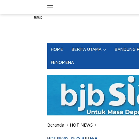
Langsung
ke
konten
tutup
HOME
BERITA UTAMA
BANDUNG R
FENOMENA
Beranda
HOT NEWS
HOT NEWS
,
PERSIB JUARA