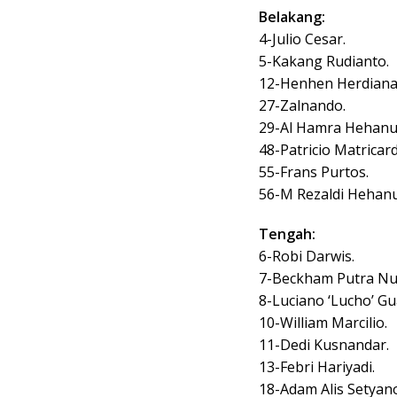
Belakang:
4-Julio Cesar.
5-Kakang Rudianto.
12-Henhen Herdiana
27-Zalnando.
29-Al Hamra Hehanu
48-Patricio Matricard
55-Frans Purtos.
56-M Rezaldi Hehanu
Tengah:
6-Robi Darwis.
7-Beckham Putra Nu
8-Luciano ‘Lucho’ G
10-William Marcilio.
11-Dedi Kusnandar.
13-Febri Hariyadi.
18-Adam Alis Setyan