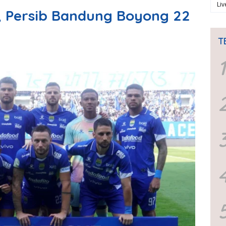
Li
, Persib Bandung Boyong 22
T
1