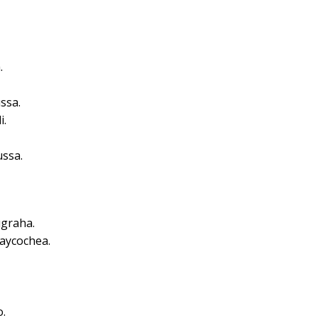
.
ssa.
i.
ssa.
graha.
uaycochea.
o.