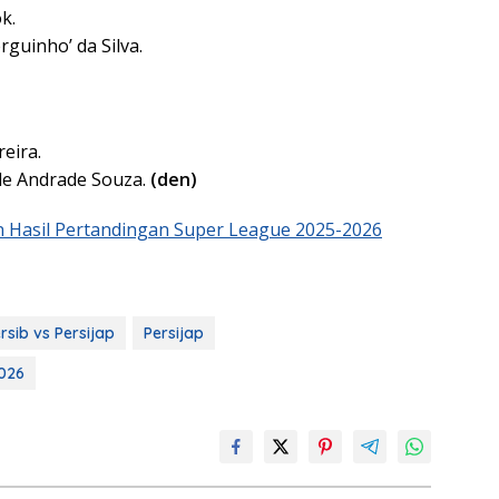
k.
guinho’ da Silva.
eira.
de Andrade Souza.
(den)
n Hasil Pertandingan Super League 2025-2026
rsib vs Persijap
Persijap
026