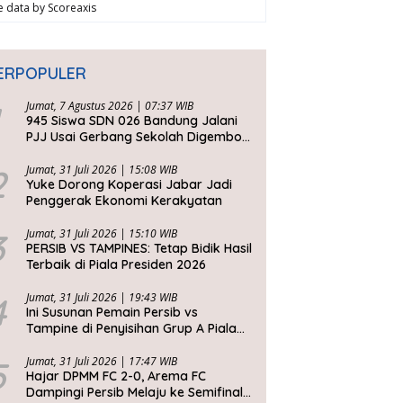
ve data by
Scoreaxis
ERPOPULER
Jumat, 7 Agustus 2026 | 07:37 WIB
945 Siswa SDN 026 Bandung Jalani
PJJ Usai Gerbang Sekolah Digembok
Pihak yang Klaim Ahli Waris
2
Jumat, 31 Juli 2026 | 15:08 WIB
Yuke Dorong Koperasi Jabar Jadi
Penggerak Ekonomi Kerakyatan
3
Jumat, 31 Juli 2026 | 15:10 WIB
PERSIB VS TAMPINES: Tetap Bidik Hasil
Terbaik di Piala Presiden 2026
4
Jumat, 31 Juli 2026 | 19:43 WIB
Ini Susunan Pemain Persib vs
Tampine di Penyisihan Grup A Piala
Presiden 2026
5
Jumat, 31 Juli 2026 | 17:47 WIB
Hajar DPMM FC 2-0, Arema FC
Dampingi Persib Melaju ke Semifinal