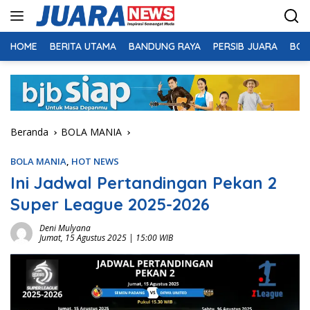
Langsung
ke
konten
HOME
BERITA UTAMA
BANDUNG RAYA
PERSIB JUARA
BOL
Beranda
BOLA MANIA
BOLA MANIA
,
HOT NEWS
Ini Jadwal Pertandingan Pekan 2
Super League 2025-2026
Deni Mulyana
Jumat, 15 Agustus 2025 | 15:00 WIB