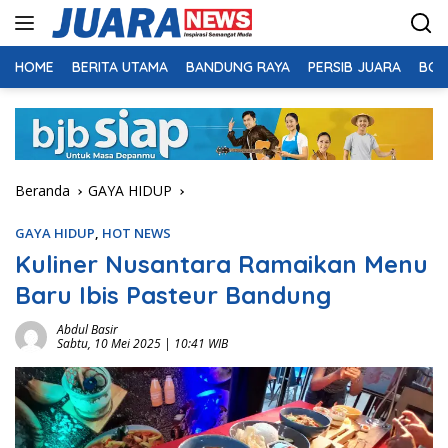
Langsung
ke
konten
HOME
BERITA UTAMA
BANDUNG RAYA
PERSIB JUARA
BOL
Beranda
GAYA HIDUP
GAYA HIDUP
,
HOT NEWS
Kuliner Nusantara Ramaikan Menu
Baru Ibis Pasteur Bandung
Abdul Basir
Sabtu, 10 Mei 2025 | 10:41 WIB