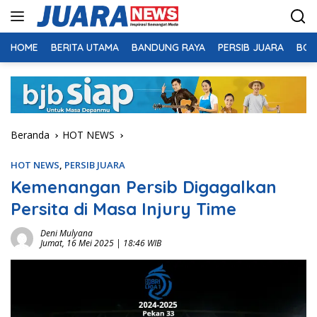
Langsung
ke
konten
HOME
BERITA UTAMA
BANDUNG RAYA
PERSIB JUARA
BOL
Beranda
HOT NEWS
HOT NEWS
,
PERSIB JUARA
Kemenangan Persib Digagalkan
Persita di Masa Injury Time
Deni Mulyana
Jumat, 16 Mei 2025 | 18:46 WIB