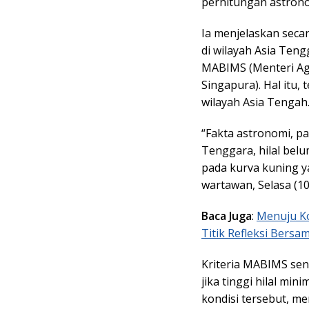
perhitungan astronomi
Ia menjelaskan seca
di wilayah Asia Teng
MABIMS (Menteri Aga
Singapura). Hal itu,
wilayah Asia Tengah
“Fakta astronomi, pa
Tenggara, hilal bel
pada kurva kuning y
wartawan, Selasa (10
Baca Juga
:
Menuju Ko
Titik Refleksi Bersa
Kriteria MABIMS send
jika tinggi hilal min
kondisi tersebut, m