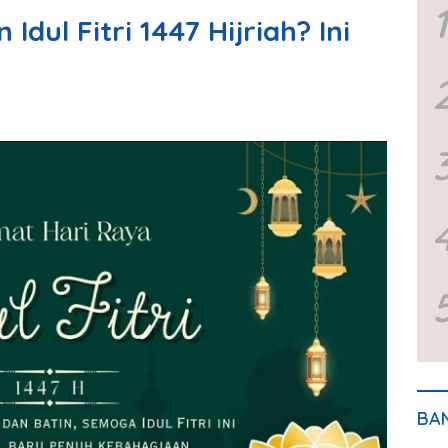
1
dul Fitri 1447 Hijriah? Ini
BA