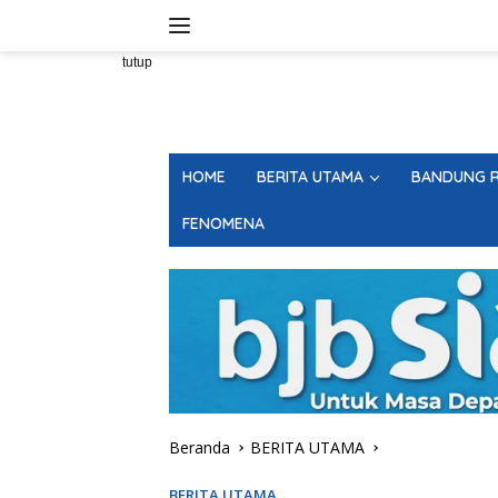
Langsung
ke
konten
tutup
HOME
BERITA UTAMA
BANDUNG R
FENOMENA
Beranda
BERITA UTAMA
BERITA UTAMA