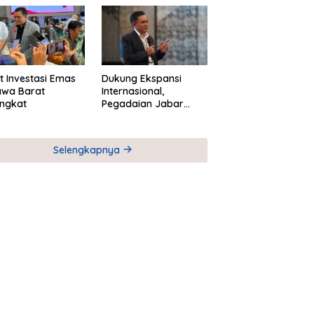
M
Global Industri Serial
t Investasi Emas
Dukung Ekspansi
awa Barat
Internasional,
ngkat
Pegadaian Jabar
Perkuat Sinergi untuk
Keberhasilan
Pegadaian Timor
Selengkapnya
Leste