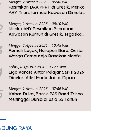
Minggu, 2 Agustus 2026 | 06:48 WIB
Resmikan DAK PPKT di Gresik, Menko
AHY: Transformasi Kawasan Dimulai
dari Rumah Layak
2
Minggu, 2 Agustus 2026 | 08:10 WIB
Menko AHY Resmikan Penataan
Kawasan Kumuh di Gresik, Tegaskan
Rumah Layak Huni Fondasi
Kesejahteraan Rakyat
3
Minggu, 2 Agustus 2026 | 10:48 WIB
Rumah Layak, Harapan Baru: Cerita
Warga Campurejo Rasakan Manfaat
DAK PPKT
4
Sabtu, 8 Agustus 2026 | 17:44 WIB
Liga Karate Antar Pelajar Seri II 2026
Digelar, Atlet Muda Jabar Dipacu
Tembus Level Dunia
5
Minggu, 2 Agustus 2026 | 07:46 WIB
Kabar Duka, Bassis PAS Band Trisno
Meninggal Dunia di Usia 55 Tahun
NDUNG RAYA