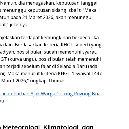
. Namun, dia menegaskan, keputusan tanggal
s menunggu keputusan sidang isba1t. “Maka 1
 jatuh pada 21 Maret 2026, akan menunggu
at,” jelasnya.
elaskan terdapat kemungkinan berbeda jika
a lain. Berdasarkan kriteria KHGT seperti yang
iyah, posisi bulan sudah memenuhi syarat.
HGT (kurva ungu), posisi bulan telah memenuhi
elah terjadi sebelum fajar di Selandia Baru (ada
a ini). Maka menurut kriteria KHGT 1 Syawal 1447
20 Maret 2026,” ungkap Thomas.
madan: Farhan Ajak Warga Gotong Royong Buat
au
 Meteorologi, Klimatologi, dan