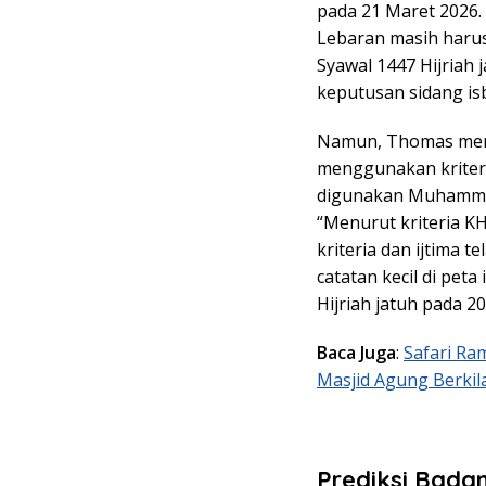
pada 21 Maret 2026
Lebaran masih haru
Syawal 1447 Hijriah
keputusan sidang isb
Namun, Thomas menj
menggunakan kriteri
digunakan Muhammad
“Menurut kriteria K
kriteria dan ijtima t
catatan kecil di pet
Hijriah jatuh pada 
Baca Juga
:
Safari Ra
Masjid Agung Berkil
Prediksi Badan