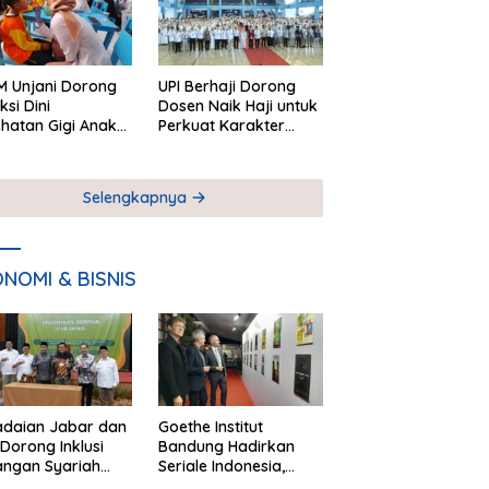
 Unjani Dorong
UPI Berhaji Dorong
ksi Dini
Dosen Naik Haji untuk
hatan Gigi Anak
Perkuat Karakter
lui Pemeriksaan
Akademik
ekolah
Selengkapnya
NOMI & BISNIS
adaian Jabar dan
Goethe Institut
Dorong Inklusi
Bandung Hadirkan
angan Syariah
Seriale Indonesia,
ta Pemberdayaan
Bangun Jejaring