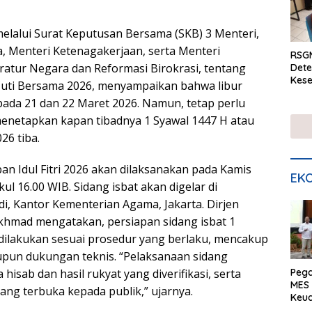
melalui Surat Keputusan Bersama (SKB) 3 Menteri,
, Menteri Ketenagakerjaan, serta Menteri
RSGM
tur Negara dan Reformasi Birokrasi, tentang
Dete
Kese
Cuti Bersama 2026, menyampaikan bahwa libur
mela
pada 21 dan 22 Maret 2026. Namun, tetap perlu
di S
menetapkan kapan tibadnya 1 Syawal 1447 H atau
026 tiba.
an Idul Fitri 2026 akan dilaksanakan pada Kamis
EKO
ul 16.00 WIB. Sidang isbat akan digelar di
i, Kantor Kementerian Agama, Jakarta. Dirjen
khmad mengatakan, persiapan sidang isbat 1
 dilakukan sesuai prosedur yang berlaku, mencakup
pun dukungan teknis. “Pelaksanaan sidang
Peg
hisab dan hasil rukyat yang diverifikasi, serta
MES 
ang terbuka kepada publik,” ujarnya.
Keu
ser