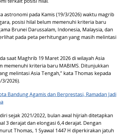
 terkait posisi hilal.
ra astronomi pada Kamis (19/3/2026) waktu magrib
gara, posisi hilal belum memenuhi kriteria baru
ma Brunei Darussalam, Indonesia, Malaysia, dan
 terlihat pada peta perhitungan yang masih melintasi
.
da saat Maghrib 19 Maret 2026 di wilayah Asia
um memenuhi kriteria baru MABIMS. Ditunjukkan
ang melintasi Asia Tengah,” kata Thomas kepada
/3/2026).
ta Bandung Agamis dan Berprestasi, Ramadan Jadi
ma
iri sejak 2021/2022, bulan awal hijriah ditetapkan
imal 3 derajat dan elongasi 6,4 derajat. Dengan
enurut Thomas, 1 Syawal 1447 H diperkirakan jatuh