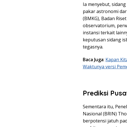
Ia menyebut, sidang
pakar astronomi dari
(BMKG), Badan Riset 
observatorium, perw
instansi terkait lai
keputusan sidang isb
tegasnya.
Baca Juga
:
Kapan Kit
Waktunya versi Pe
Prediksi
Pusa
Sementara itu, Penel
Nasional (BRIN) Tho
berpotensi jatuh pad