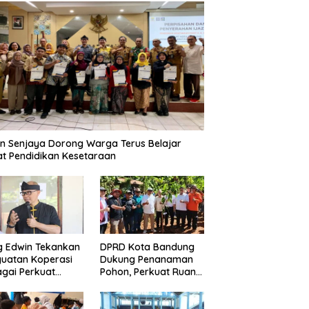
n Senjaya Dorong Warga Terus Belajar
t Pendidikan Kesetaraan
g Edwin Tekankan
DPRD Kota Bandung
uatan Koperasi
Dukung Penanaman
gai Perkuat
Pohon, Perkuat Ruang
nomi Kerakyatan
Terbuka Hijau