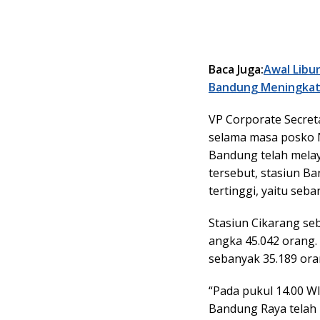
Baca Juga:
Awal Libu
Bandung Meningka
VP Corporate Secre
selama masa posko 
Bandung telah melay
tersebut, stasiun B
tertinggi, yaitu seb
Stasiun Cikarang se
angka 45.042 orang.
sebanyak 35.189 ora
“Pada pukul 14.00 W
Bandung Raya telah 