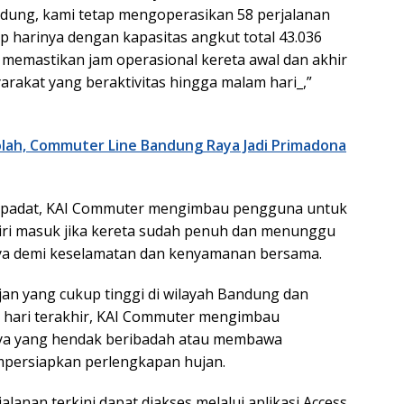
ndung, kami tetap mengoperasikan 58 perjalanan
p harinya dengan kapasitas angkut total 43.036
i memastikan jam operasional kereta awal dan akhir
arakat yang beraktivitas hingga malam hari_,”
olah, Commuter Line Bandung Raya Jadi Primadona
i padat, KAI Commuter mengimbau pengguna untuk
iri masuk jika kereta sudah penuh dan menunggu
nya demi keselamatan dan kenyamanan bersama.
an yang cukup tinggi di wilayah Bandung dan
 hari terakhir, KAI Commuter mengimbau
ya yang hendak beribadah atau membawa
mpersiapkan perlengkapan hujan.
alanan terkini dapat diakses melalui aplikasi Access