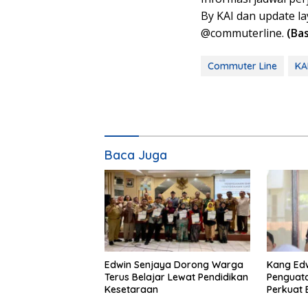
By KAI dan update la
@commuterline.
(Ba
Commuter Line
KA
Baca Juga
Edwin Senjaya Dorong Warga
Kang Ed
Terus Belajar Lewat Pendidikan
Penguata
Kesetaraan
Perkuat