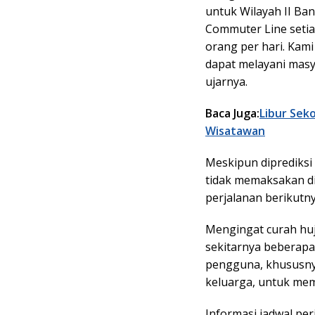
untuk Wilayah II Ba
Commuter Line setia
orang per hari. Kam
dapat melayani masy
ujarnya.
Baca Juga:
Libur Sek
Wisatawan
Meskipun diprediks
tidak memaksakan d
perjalanan berikut
Mengingat curah huj
sekitarnya beberapa
pengguna, khususn
keluarga, untuk me
Informasi jadwal perj