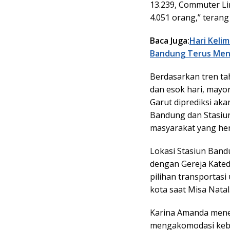
13.239, Commuter Li
4.051 orang,” terang
Baca Juga:
Hari Keli
Bandung Terus Men
Berdasarkan tren ta
dan esok hari, may
Garut diprediksi aka
Bandung dan Stasiun
masyarakat yang he
Lokasi Stasiun Band
dengan Gereja Kated
pilihan transportas
kota saat Misa Natal
Karina Amanda men
mengakomodasi kebu