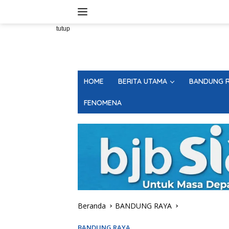
Langsung
ke
konten
tutup
HOME
BERITA UTAMA
BANDUNG R
FENOMENA
Beranda
BANDUNG RAYA
BANDUNG RAYA