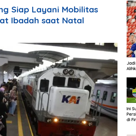
 Siap Layani Mobilitas
t Ibadah saat Natal
Jadi
Alih
Ini 
Pers
di F
202