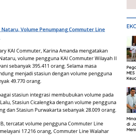
EKO
r Nataru, Volume Penumpang Commuter Line
t
tary KAI Commuter, Karina Amanda mengatakan
Nataru, volume pengguna KAI Commuter Wilayah II
ani sebanyak 395.411 orang. Selama masa
Peg
andung menjadi stasiun dengan volume pengguna
MES 
Keu
anyak 49.770 orang.
ser
UMK
bagai stasiun integrasi membubukan volume pada
 Lalu, Stasiun Cicalengka dengan volume pengguna
ng dan Stasiun Purwakarta sebanyak 28.009 orang.
Mina
IB, tercatat volume pengguna Commuter Line
di J
Meni
melayani 17.216 orang, Commuter Line Walahar