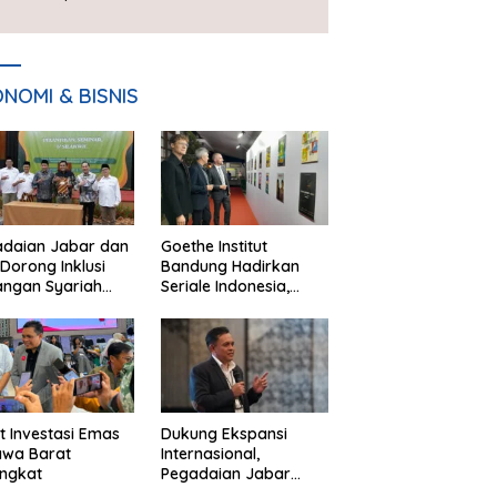
NOMI & BISNIS
adaian Jabar dan
Goethe Institut
Dorong Inklusi
Bandung Hadirkan
angan Syariah
Seriale Indonesia,
ta Pemberdayaan
Bangun Jejaring
M
Global Industri Serial
t Investasi Emas
Dukung Ekspansi
awa Barat
Internasional,
ngkat
Pegadaian Jabar
Perkuat Sinergi untuk