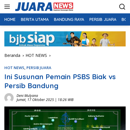
Langsung
ke
konten
HOME
BERITA UTAMA
BANDUNG RAYA
PERSIB JUARA
BOL
Beranda
HOT NEWS
HOT NEWS
,
PERSIB JUARA
Ini Susunan Pemain PSBS Biak vs
Persib Bandung
Deni Mulyana
Jumat, 17 Oktober 2025 | 18:26 WIB