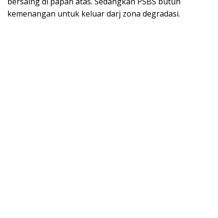
bersaing di papan atas. Sedangkan PSBS butuh
kemenangan untuk keluar darj zona degradasi.