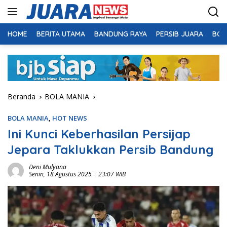
Langsung
ke
konten
HOME
BERITA UTAMA
BANDUNG RAYA
PERSIB JUARA
BOL
Beranda
BOLA MANIA
BOLA MANIA
,
HOT NEWS
Ini Kunci Keberhasilan Persijap
Jepara Taklukkan Persib Bandung
Deni Mulyana
Senin, 18 Agustus 2025 | 23:07 WIB