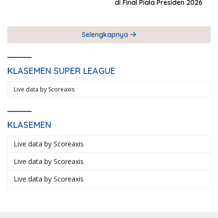
di Final Piala Presiden 2026
Selengkapnya
KLASEMEN SUPER LEAGUE
Live data by
Scoreaxis
KLASEMEN
Live data by
Scoreaxis
Live data by
Scoreaxis
Live data by
Scoreaxis