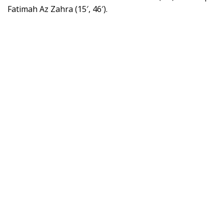
Fatimah Az Zahra (15′, 46′).