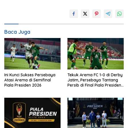
Baca Juga
Ini Kunci Sukses Persebaya
Tekuk Arema FC 1-0 di Derby
Atasi Arema di Semifinal
Jatim, Persebaya Tantang
Piala Presiden 2026
Persib di Final Piala Presiden
2026