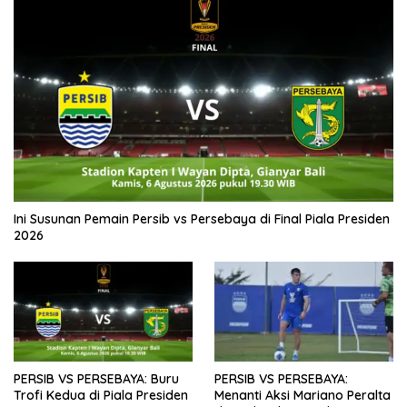
Ini Susunan Pemain Persib vs Persebaya di Final Piala Presiden
2026
PERSIB VS PERSEBAYA: Buru
PERSIB VS PERSEBAYA:
Trofi Kedua di Piala Presiden
Menanti Aksi Mariano Peralta