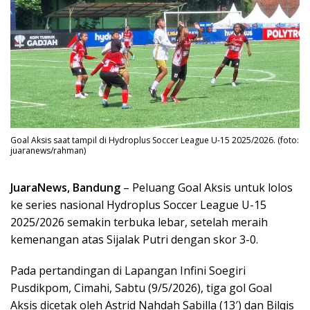
Goal Aksis saat tampil di Hydroplus Soccer League U-15 2025/2026. (foto:
juaranews/rahman)
JuaraNews, Bandung
– Peluang Goal Aksis untuk lolos
ke series nasional Hydroplus Soccer League U-15
2025/2026 semakin terbuka lebar, setelah meraih
kemenangan atas Sijalak Putri dengan skor 3-0.
Pada pertandingan di Lapangan Infini Soegiri
Pusdikpom, Cimahi, Sabtu (9/5/2026), tiga gol Goal
Aksis dicetak oleh Astrid Nahdah Sabilla (13′) dan Bilqis