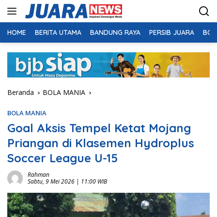
Langsung
ke
konten
HOME
BERITA UTAMA
BANDUNG RAYA
PERSIB JUARA
BOL
Beranda
BOLA MANIA
BOLA MANIA
Goal Aksis Tempel Ketat Mojang
Priangan di Klasemen Hydroplus
Soccer League U-15
Rahman
Sabtu, 9 Mei 2026 | 11:00 WIB