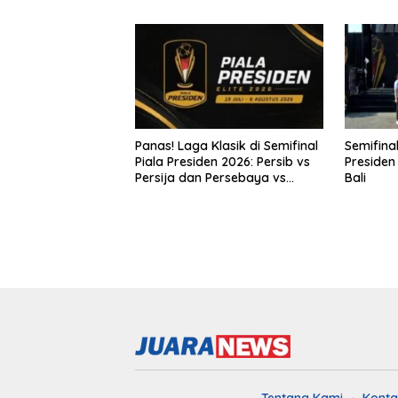
Herdman: Kita Tidak Beruntung
Panas! Laga Klasik di Semifinal
Semifinal
Piala Presiden 2026: Persib vs
Presiden
Persija dan Persebaya vs
Bali
Arema
Tentang Kami
Konta