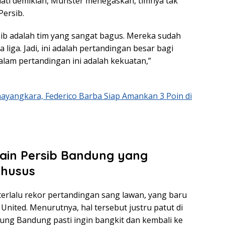
ndati demikian, Munster menegaskan, timnya tak
ersib.
sib adalah tim yang sangat bagus. Mereka sudah
 liga. Jadi, ini adalah pertandingan besar bagi
alam pertandingan ini adalah kekuatan,”
ayangkara, Federico Barba Siap Amankan 3 Poin di
ain Persib Bandung yang
Khusus
terlalu rekor pertandingan sang lawan, yang baru
 United. Menurutnya, hal tersebut justru patut di
ng Bandung pasti ingin bangkit dan kembali ke