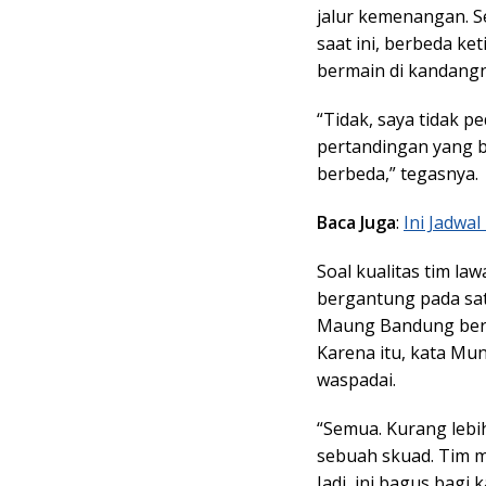
jalur kemenangan. Se
saat ini, berbeda ke
bermain di kandangn
“Tidak, saya tidak pe
pertandingan yang be
berbeda,” tegasnya.
Baca Juga
:
Ini Jadwa
Soal kualitas tim la
bergantung pada sa
Maung Bandung berb
Karena itu, kata Mu
waspadai.
“Semua. Kurang lebi
sebuah skuad. Tim me
Jadi, ini bagus bagi