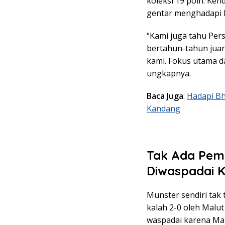
koleksi 19 poin. Ke
gentar menghadapi P
“Kami juga tahu Per
bertahun-tahun juara
kami. Fokus utama d
ungkapnya.
Baca Juga
:
Hadapi Bh
Kandang
Tak Ada Pem
Diwaspadai 
Munster sendiri tak 
kalah 2-0 oleh Malut
waspadai karena Mau