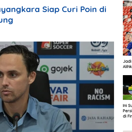
yangkara Siap Curi Poin di
ung
Jadi
Alih
Ini 
Pers
di F
202