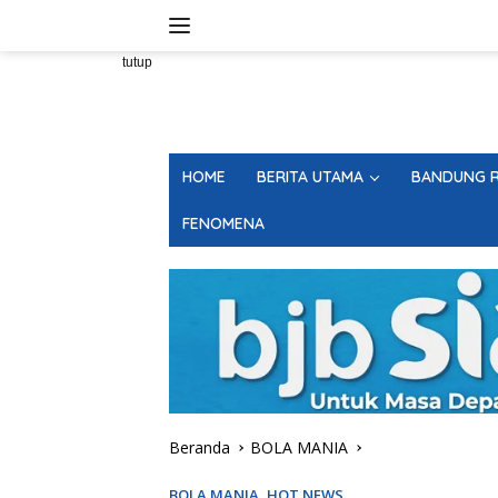
Langsung
ke
konten
tutup
HOME
BERITA UTAMA
BANDUNG R
FENOMENA
Beranda
BOLA MANIA
BOLA MANIA
,
HOT NEWS