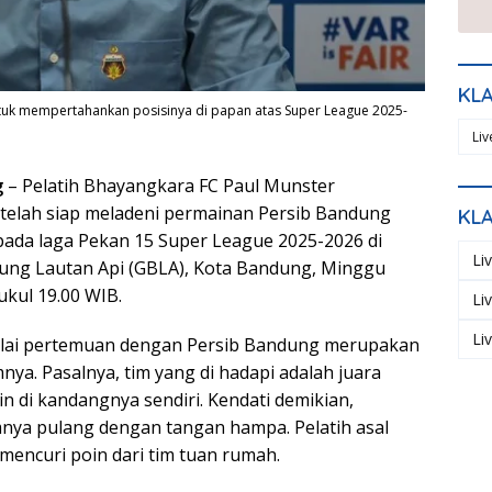
KL
ntuk mempertahankan posisinya di papan atas Super League 2025-
Li
g
– Pelatih Bhayangkara FC Paul Munster
telah siap meladeni permainan Persib Bandung
KL
pada laga Pekan 15 Super League 2025-2026 di
Li
ung Lautan Api (GBLA), Kota Bandung, Minggu
ukul 19.00 WIB.
Li
Li
lai pertemuan dengan Persib Bandung merupakan
mnya. Pasalnya, tim yang di hadapi adalah juara
n di kandangnya sendiri. Kendati demikian,
nya pulang dengan tangan hampa. Pelatih asal
d mencuri poin dari tim tuan rumah.