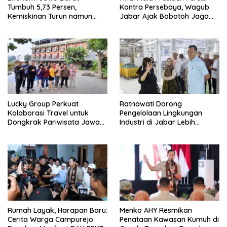
Tumbuh 5,73 Persen,
Kontra Persebaya, Wagub
Kemiskinan Turun namun
Jabar Ajak Bobotoh Jaga
Ketimpangan Meningkat
Ketertiban
Lucky Group Perkuat
Ratnawati Dorong
Kolaborasi Travel untuk
Pengelolaan Lingkungan
Dongkrak Pariwisata Jawa
Industri di Jabar Lebih
Barat
Berkelanjutan
Rumah Layak, Harapan Baru:
Menko AHY Resmikan
Cerita Warga Campurejo
Penataan Kawasan Kumuh di