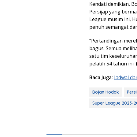
Kendati demikian, 
Persijap yang berma
League musim ini, H
penuh semangat dan 
“Pertandingan mere
bagus. Semua meliha
satu tim keseluruha
pelatih 54 tahun ini.
Baca Juga:
Jadwal da
Bojan Hodak
Pers
Super League 2025-2