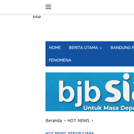
Langsung
ke
konten
tutup
HOME
BERITA UTAMA
BANDUNG R
FENOMENA
Beranda
HOT NEWS
HOT NEWS
,
PERSIB JUARA