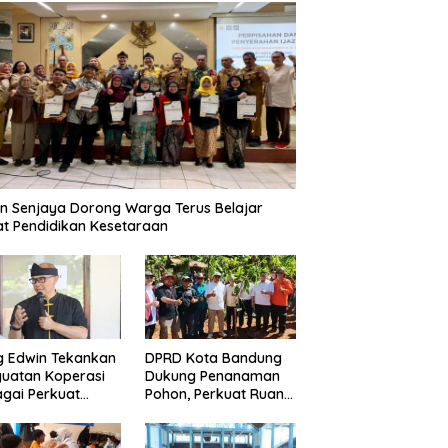
n Senjaya Dorong Warga Terus Belajar
t Pendidikan Kesetaraan
g Edwin Tekankan
DPRD Kota Bandung
uatan Koperasi
Dukung Penanaman
gai Perkuat
Pohon, Perkuat Ruang
nomi Kerakyatan
Terbuka Hijau