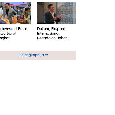
M
Global Industri Serial
t Investasi Emas
Dukung Ekspansi
awa Barat
Internasional,
ngkat
Pegadaian Jabar
Perkuat Sinergi untuk
Keberhasilan
Pegadaian Timor
Selengkapnya
Leste