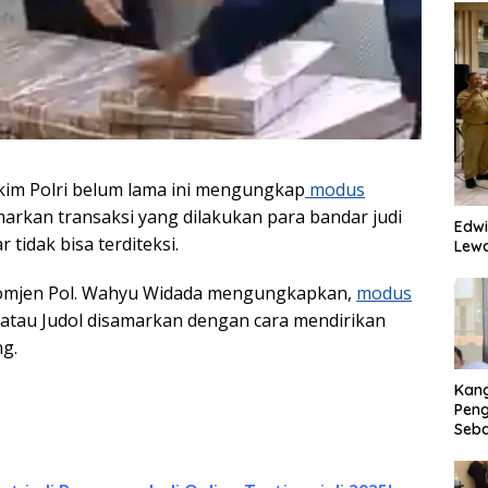
kim Polri belum lama ini mengungkap
modus
rkan transaksi yang dilakukan para bandar judi
Edwi
r tidak bisa terditeksi.
Lewa
Komjen Pol. Wahyu Widada mengungkapkan,
modus
e atau Judol disamarkan dengan cara mendirikan
g.
Kan
Peng
Seba
Eko