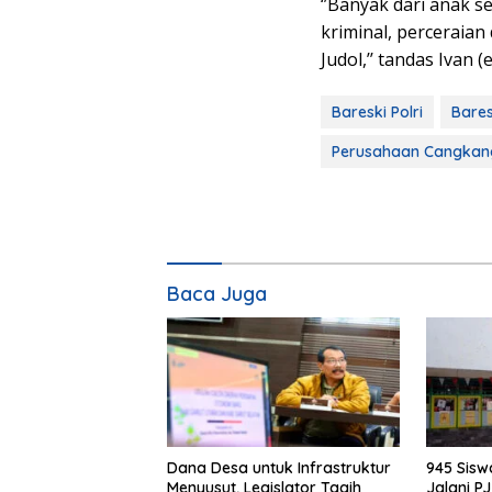
‘’Banyak dari anak se
kriminal, perceraian 
Judol,’’ tandas Ivan (e
Bareski Polri
Bare
Perusahaan Cangkan
Baca Juga
Dana Desa untuk Infrastruktur
945 Sis
Menyusut, Legislator Tagih
Jalani P