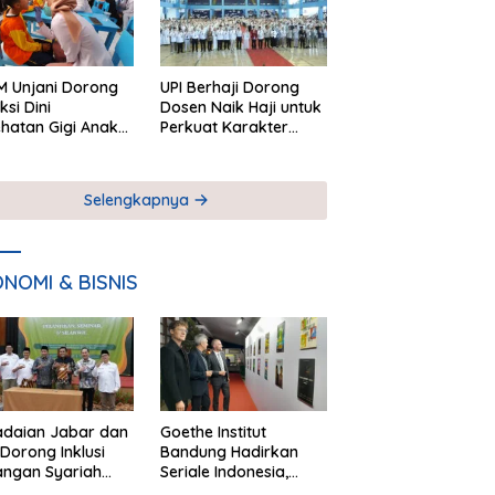
 Unjani Dorong
UPI Berhaji Dorong
ksi Dini
Dosen Naik Haji untuk
hatan Gigi Anak
Perkuat Karakter
lui Pemeriksaan
Akademik
ekolah
Selengkapnya
NOMI & BISNIS
adaian Jabar dan
Goethe Institut
Dorong Inklusi
Bandung Hadirkan
angan Syariah
Seriale Indonesia,
ta Pemberdayaan
Bangun Jejaring