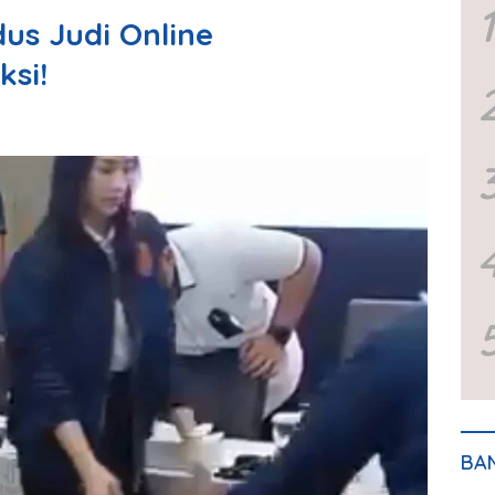
1
us Judi Online
si!
BA