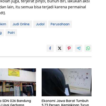
kolah juga, terjerat pinjol, bunuh diri, lakukan aksi
dan lain, itu semua bisa terjadi karena permainal
dt).
skim
Judi Online
Judol
Perusahaan
g
Polri
wa SDN 026 Bandung
Ekonomi Jawa Barat Tumbuh
JJ Usai Gerbang
5,73 Persen, Kemiskinan Turun