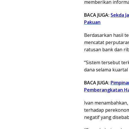
memberikan inform
BACA JUGA:
Sekda J
Pakuan
Berdasarkan hasil t
mencatat perputaran
ratusan bank dan ri
‘’Sistem tersebut t
dana selama kuartal I
BACA JUGA:
Pimpinan
Pemberangkatan Haj
Ivan menambahkan, d
terhadap perekonomia
negatif yang diseba