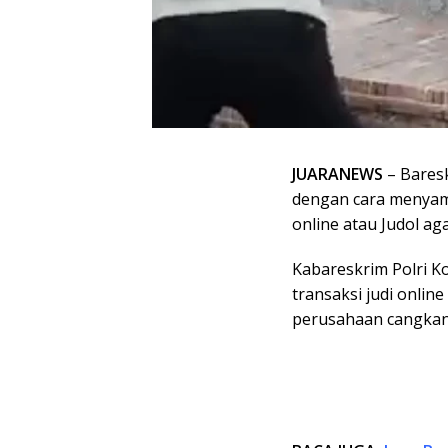
JUARANEWS
– Bares
dengan cara menyama
online atau Judol aga
Kabareskrim Polri 
transaksi judi onlin
perusahaan cangkan