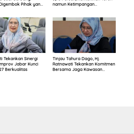
 Digembok Pihak yang
namun Ketimpangan
i Waris
Meningkat
i Tekankan Sinergi
Tinjau Tahura Dago, Hj.
mprov Jabar Kunci
Ratnawati Tekankan Komitmen
7 Berkualitas
Bersama Jaga Kawasan
Konservasi