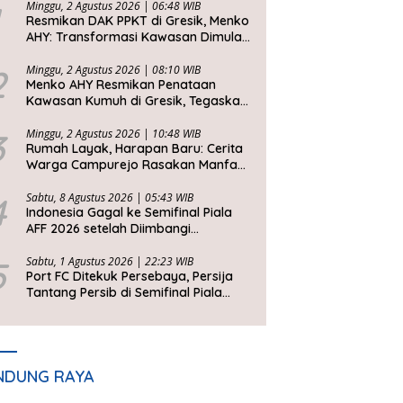
Minggu, 2 Agustus 2026 | 06:48 WIB
Resmikan DAK PPKT di Gresik, Menko
AHY: Transformasi Kawasan Dimulai
dari Rumah Layak
2
Minggu, 2 Agustus 2026 | 08:10 WIB
Menko AHY Resmikan Penataan
Kawasan Kumuh di Gresik, Tegaskan
Rumah Layak Huni Fondasi
Kesejahteraan Rakyat
3
Minggu, 2 Agustus 2026 | 10:48 WIB
Rumah Layak, Harapan Baru: Cerita
Warga Campurejo Rasakan Manfaat
DAK PPKT
4
Sabtu, 8 Agustus 2026 | 05:43 WIB
Indonesia Gagal ke Semifinal Piala
AFF 2026 setelah Diimbangi
Singapura, John Herdman: Kita Tidak
Beruntung
5
Sabtu, 1 Agustus 2026 | 22:23 WIB
Port FC Ditekuk Persebaya, Persija
Tantang Persib di Semifinal Piala
Presiden 2026
NDUNG RAYA