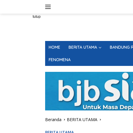
Langsung
ke
konten
tutup
HOME
BERITA UTAMA
BANDUNG R
FENOMENA
Beranda
BERITA UTAMA
BERITA UTAMA