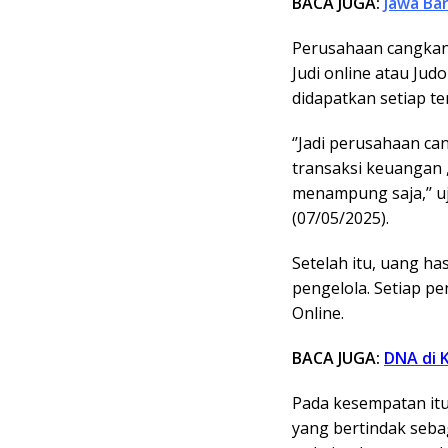
BACA JUGA:
Jawa Bar
Perusahaan cangkan
Judi online atau Jud
didapatkan setiap te
‘’Jadi perusahaan c
transaksi keuangan
menampung saja,’’ u
(07/05/2025).
Setelah itu, uang has
pengelola. Setiap pe
Online.
BACA JUGA:
DNA di 
Pada kesempatan itu
yang bertindak sebag