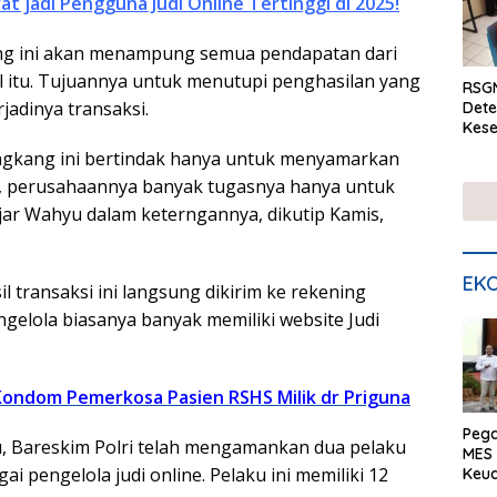
at jadi Pengguna Judi Online Tertinggi di 2025!
g ini akan menampung semua pendapatan dari
ol itu. Tujuannya untuk menutupi penghasilan yang
RSGM
rjadinya transaksi.
Dete
Kese
mela
angkang ini bertindak hanya untuk menyamarkan
di S
 , perusahaannya banyak tugasnya hanya untuk
jar Wahyu dalam keterngannya, dikutip Kamis,
EKO
il transaksi ini langsung dikirim ke rekening
ngelola biasanya banyak memiliki website Judi
Kondom Pemerkosa Pasien RSHS Milik dr Priguna
Peg
, Bareskim Polri telah mengamankan dua pelaku
MES 
ai pengelola judi online. Pelaku ini memiliki 12
Keu
ser