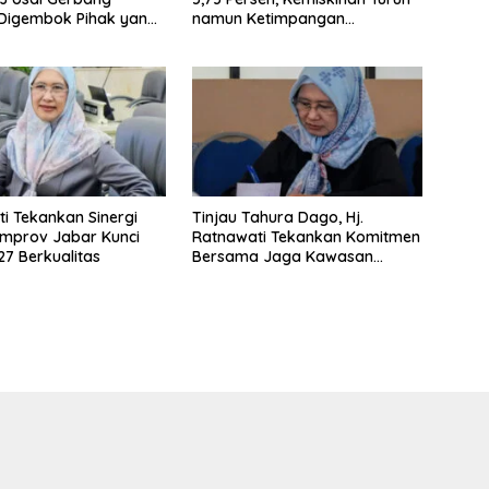
 Digembok Pihak yang
namun Ketimpangan
i Waris
Meningkat
i Tekankan Sinergi
Tinjau Tahura Dago, Hj.
mprov Jabar Kunci
Ratnawati Tekankan Komitmen
7 Berkualitas
Bersama Jaga Kawasan
Konservasi