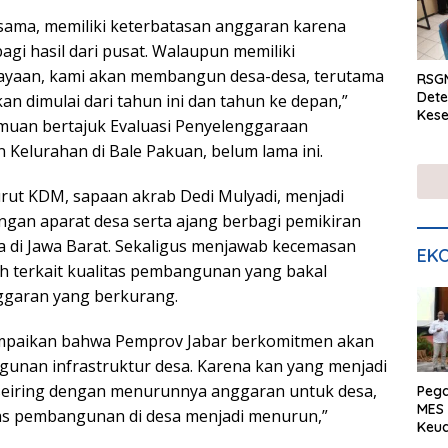
a sama, memiliki keterbatasan anggaran karena
gi hasil dari pusat. Walaupun memiliki
ayaan, kami akan membangun desa-desa, terutama
RSGM
Dete
kan dimulai dari tahun ini dan tahun ke depan,”
Kese
muan bertajuk Evaluasi Penyelenggaraan
mela
 Kelurahan di Bale Pakuan, belum lama ini.
di S
rut KDM, sapaan akrab Dedi Mulyadi, menjadi
engan aparat desa serta ajang berbagi pemikiran
 di Jawa Barat. Sekaligus menjawab kecemasan
EKO
ah terkait kualitas pembangunan yang bakal
garan yang berkurang.
ampaikan bahwa Pemprov Jabar berkomitmen akan
nan infrastruktur desa. Karena kan yang menjadi
eiring dengan menurunnya anggaran untuk desa,
Peg
MES 
tas pembangunan di desa menjadi menurun,”
Keu
ser