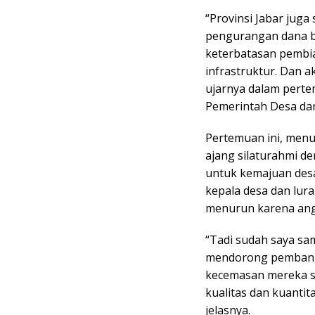
“Provinsi Jabar jug
pengurangan dana ba
keterbatasan pembi
infrastruktur. Dan a
ujarnya dalam perte
Pemerintah Desa dan
Pertemuan ini, menu
ajang silaturahmi d
untuk kemajuan desa
kepala desa dan lur
menurun karena ang
“Tadi sudah saya s
mendorong pembangu
kecemasan mereka s
kualitas dan kuanti
jelasnya.