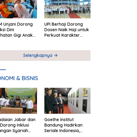
 Unjani Dorong
UPI Berhaji Dorong
ksi Dini
Dosen Naik Haji untuk
hatan Gigi Anak
Perkuat Karakter
lui Pemeriksaan
Akademik
ekolah
Selengkapnya
NOMI & BISNIS
adaian Jabar dan
Goethe Institut
Dorong Inklusi
Bandung Hadirkan
angan Syariah
Seriale Indonesia,
ta Pemberdayaan
Bangun Jejaring