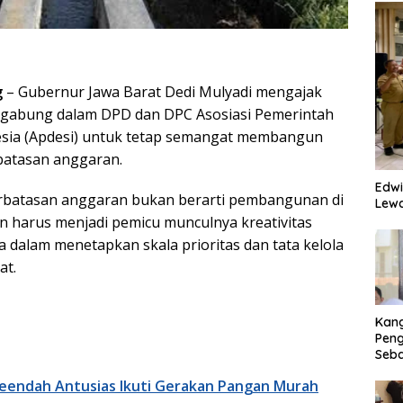
g
– Gubernur Jawa Barat Dedi Mulyadi mengajak
ergabung dalam DPD dan DPC Asosiasi Pemerintah
esia (Apdesi) untuk tetap semangat membangun
batasan anggaran.
Edwi
rbatasan anggaran bukan berarti pembangunan di
Lewa
n harus menjadi pemicu munculnya kreativitas
 dalam menetapkan skala prioritas dan tata kelola
at.
Kan
Peng
Seba
Eko
eendah Antusias Ikuti Gerakan Pangan Murah