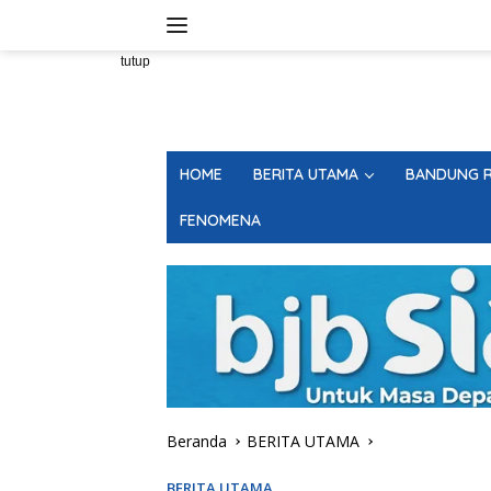
Langsung
ke
konten
tutup
HOME
BERITA UTAMA
BANDUNG R
FENOMENA
Beranda
BERITA UTAMA
BERITA UTAMA