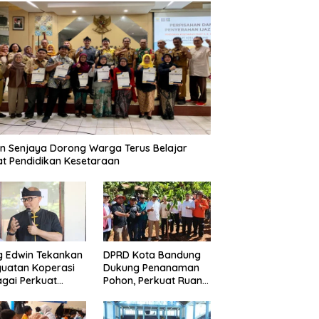
n Senjaya Dorong Warga Terus Belajar
t Pendidikan Kesetaraan
g Edwin Tekankan
DPRD Kota Bandung
uatan Koperasi
Dukung Penanaman
gai Perkuat
Pohon, Perkuat Ruang
nomi Kerakyatan
Terbuka Hijau