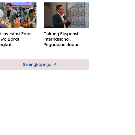
M
Global Industri Serial
t Investasi Emas
Dukung Ekspansi
awa Barat
Internasional,
ngkat
Pegadaian Jabar
Perkuat Sinergi untuk
Keberhasilan
Pegadaian Timor
Selengkapnya
Leste