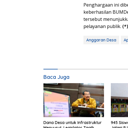
Penghargaan ini diber
keberhasilan BUMDes
tersebut menunjuk
pelayanan publik.
(*
Anggaran Desa
Ap
Baca Juga
Dana Desa untuk Infrastruktur
945 Sis
Menyusut, Legislator Tagih
Jalani P