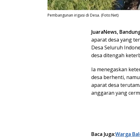
Pembangunan irigasi di Desa. (Foto:Net)
JuaraNews, Bandun
aparat desa yang t
Desa Seluruh Indon
desa ditengah keter
Ia menegaskan kete
desa berhenti, namu
aparat desa terutama
anggaran yang cerm
Baca Juga:
Warga Bal