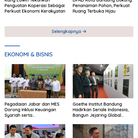
Kang Edwin Tekankan
DPRD Kota Bandung Dukung
Penguatan Koperasi Sebagai
Penanaman Pohon, Perkuat
Perkuat Ekonomi Kerakyatan
Ruang Terbuka Hijau
Selengkapnya
EKONOMI & BISNIS
Pegadaian Jabar dan MES
Goethe Institut Bandung
Dorong Inklusi Keuangan
Hadirkan Seriale Indonesia,
Syariah serta
Bangun Jejaring Global
Pemberdayaan UMKM
Industri Serial