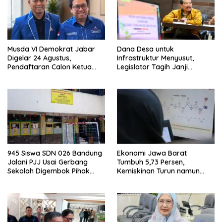
Musda VI Demokrat Jabar
Dana Desa untuk
Digelar 24 Agustus,
Infrastruktur Menyusut,
Pendaftaran Calon Ketua
Legislator Tagih Janji
DPD Segera Dibuka
Gubernur Dedi Urus Desa
945 Siswa SDN 026 Bandung
Ekonomi Jawa Barat
Jalani PJJ Usai Gerbang
Tumbuh 5,73 Persen,
Sekolah Digembok Pihak
Kemiskinan Turun namun
yang Klaim Ahli Waris
Ketimpangan Meningkat