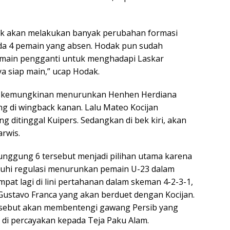
k akan melakukan banyak perubahan formasi
da 4 pemain yang absen. Hodak pun sudah
main pengganti untuk menghadapi Laskar
nya siap main,” ucap Hodak.
ak kemungkinan menurunkan Henhen Herdiana
 di wingback kanan. Lalu Mateo Kocijan
g ditinggal Kuipers. Sedangkan di bek kiri, akan
arwis.
nggung 6 tersebut menjadi pilihan utama karena
uhi regulasi menurunkan pemain U-23 dalam
mpat lagi di lini pertahanan dalam skeman 4-2-3-1,
 Gustavo Franca yang akan berduet dengan Kocijan.
sebut akan membentengi gawang Persib yang
i di percayakan kepada Teja Paku Alam.