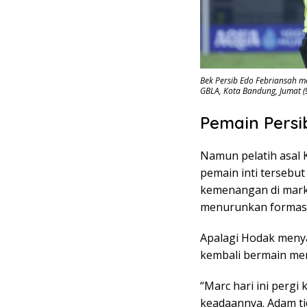
Bek Persib Edo Febriansah m
GBLA, Kota Bandung, Jumat (9/
Pemain Persi
Namun pelatih asal
pemain inti tersebut
kemenangan di marka
menurunkan formasi 
Apalagi Hodak menya
kembali bermain men
“Marc hari ini pergi 
keadaannya. Adam tid