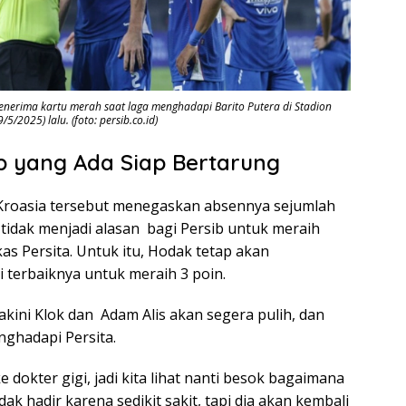
enerima kartu merah saat laga menghadapi Barito Putera di Stadion
5/2025) lalu. (foto: persib.co.id)
b yang Ada Siap Bertarung
 Kroasia tersebut menegaskan absennya sejumlah
 tidak menjadi alasan bagi Persib untuk meraih
s Persita. Untuk itu, Hodak tetap akan
terbaiknya untuk meraih 3 poin.
kini Klok dan Adam Alis akan segera pulih, dan
ghadapi Persita.
ke dokter gigi, jadi kita lihat nanti besok bagaimana
ak hadir karena sedikit sakit, tapi dia akan kembali