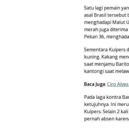
Satu lagi pemain ya
asal Brasil tersebu
menghadapi Malut Uni
merah juga diterima
Pekan 36, menghadapi
Sementara Kuipers 
kuning. Kakang men
saat menjamu Barito
kantongi saat melaw
Baca Juga
:
Ciro Alve
Pada laga kontra Ba
ketujuhnya. Ini mer
Kuipers. Selain 2 ka
pernah absen karen