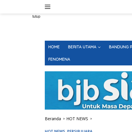
Langsung
ke
konten
tutup
HOME
BERITA UTAMA
BANDUNG R
FENOMENA
Beranda
HOT NEWS
HOT NEWS
,
PERSIB JUARA