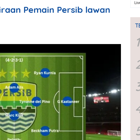
Li
rkiraan Pemain Persib lawan
T
1