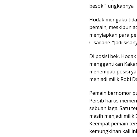
besok,” ungkapnya.
Hodak mengaku tida
pemain, meskipun a
menyiapkan para pe
Cisadane. “Jadi sisa
Di posisi bek, Hod
menggantikan Kakang
menempati posisi yan
menjadi milik Robi D
Pemain bernomor pu
Persib harus memen
sebuah laga. Satu te
masih menjadi milik
Keempat pemain ter
kemungkinan kali in