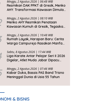
Minggu, 2 Agustus 2026 | 06:48 WIB
Resmikan DAK PPKT di Gresik, Menko
AHY: Transformasi Kawasan Dimulai
dari Rumah Layak
2
Minggu, 2 Agustus 2026 | 08:10 WIB
Menko AHY Resmikan Penataan
Kawasan Kumuh di Gresik, Tegaskan
Rumah Layak Huni Fondasi
Kesejahteraan Rakyat
3
Minggu, 2 Agustus 2026 | 10:48 WIB
Rumah Layak, Harapan Baru: Cerita
Warga Campurejo Rasakan Manfaat
DAK PPKT
4
Sabtu, 8 Agustus 2026 | 17:44 WIB
Liga Karate Antar Pelajar Seri II 2026
Digelar, Atlet Muda Jabar Dipacu
Tembus Level Dunia
5
Minggu, 2 Agustus 2026 | 07:46 WIB
Kabar Duka, Bassis PAS Band Trisno
Meninggal Dunia di Usia 55 Tahun
NOMI & BISNIS