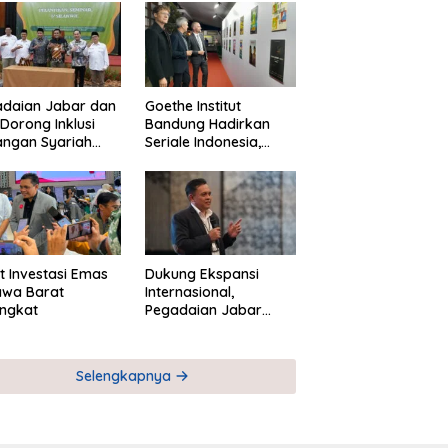
adaian Jabar dan
Goethe Institut
Dorong Inklusi
Bandung Hadirkan
angan Syariah
Seriale Indonesia,
ta Pemberdayaan
Bangun Jejaring
M
Global Industri Serial
t Investasi Emas
Dukung Ekspansi
awa Barat
Internasional,
ngkat
Pegadaian Jabar
Perkuat Sinergi untuk
Keberhasilan
Pegadaian Timor
Selengkapnya
Leste