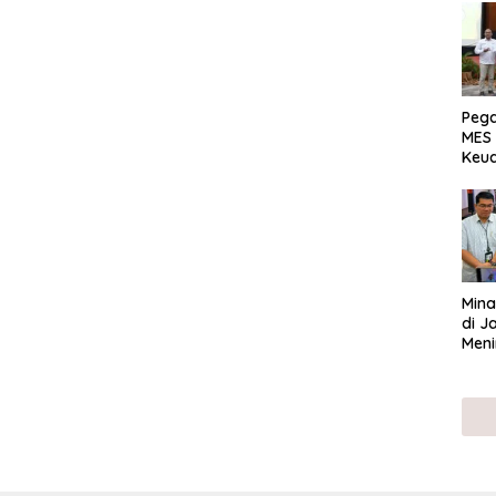
Peg
MES 
Keu
ser
UMK
Mina
di J
Meni