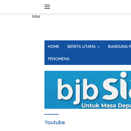
Langsung
ke
konten
tutup
HOME
BERITA UTAMA
BANDUNG R
FENOMENA
Youtube