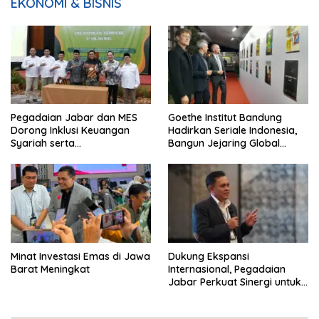
EKONOMI & BISNIS
Pegadaian Jabar dan MES
Goethe Institut Bandung
Dorong Inklusi Keuangan
Hadirkan Seriale Indonesia,
Syariah serta
Bangun Jejaring Global
Pemberdayaan UMKM
Industri Serial
Minat Investasi Emas di Jawa
Dukung Ekspansi
Barat Meningkat
Internasional, Pegadaian
Jabar Perkuat Sinergi untuk
Keberhasilan Pegadaian
Timor Leste