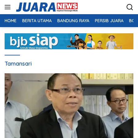
Langsung
ke
konten
HOME
BERITA UTAMA
BANDUNG RAYA
PERSIB JUARA
BOL
Tamansari