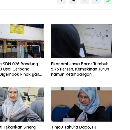
wa SDN 026 Bandung
Ekonomi Jawa Barat Tumbuh
JJ Usai Gerbang
5,73 Persen, Kemiskinan Turun
 Digembok Pihak yang
namun Ketimpangan
i Waris
Meningkat
i Tekankan Sinergi
Tinjau Tahura Dago, Hj.