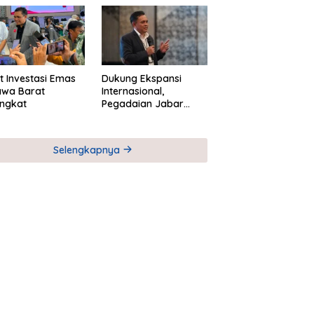
M
Global Industri Serial
t Investasi Emas
Dukung Ekspansi
awa Barat
Internasional,
ngkat
Pegadaian Jabar
Perkuat Sinergi untuk
Keberhasilan
Pegadaian Timor
Selengkapnya
Leste