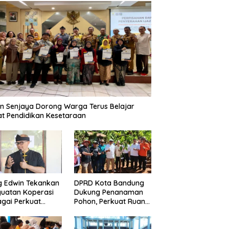
n Senjaya Dorong Warga Terus Belajar
t Pendidikan Kesetaraan
g Edwin Tekankan
DPRD Kota Bandung
uatan Koperasi
Dukung Penanaman
gai Perkuat
Pohon, Perkuat Ruang
nomi Kerakyatan
Terbuka Hijau