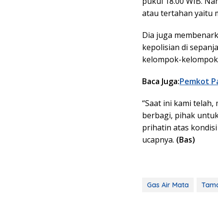
pukul 18.00 WIB. Na
atau tertahan yaitu
Dia juga membenark
kepolisian di sepanj
kelompok-kelompok 
Baca Juga:
Pemkot Pa
“Saat ini kami tela
berbagi, pihak untuk
prihatin atas kondis
ucapnya.
(Bas)
Gas Air Mata
Tama