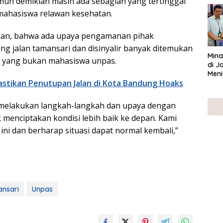
mun demikian masih ada sebagian yang tertinggal
UMK
 mahasiswa relawan kesehatan.
an, bahwa ada upaya pengamanan pihak
ang jalan tamansari dan disinyalir banyak ditemukan
Mina
yang bukan mahasiswa unpas.
di J
Meni
stikan Penutupan Jalan di Kota Bandung Hoaks
h, melakukan langkah-langkah dan upaya dengan
 menciptakan kondisi lebih baik ke depan. Kami
i ini dan berharap situasi dapat normal kembali,”
nsari
Unpas