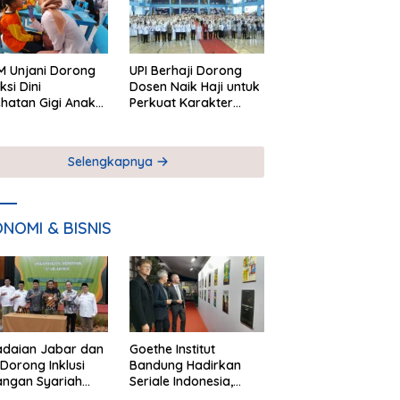
 Unjani Dorong
UPI Berhaji Dorong
ksi Dini
Dosen Naik Haji untuk
hatan Gigi Anak
Perkuat Karakter
lui Pemeriksaan
Akademik
ekolah
Selengkapnya
NOMI & BISNIS
adaian Jabar dan
Goethe Institut
Dorong Inklusi
Bandung Hadirkan
angan Syariah
Seriale Indonesia,
ta Pemberdayaan
Bangun Jejaring