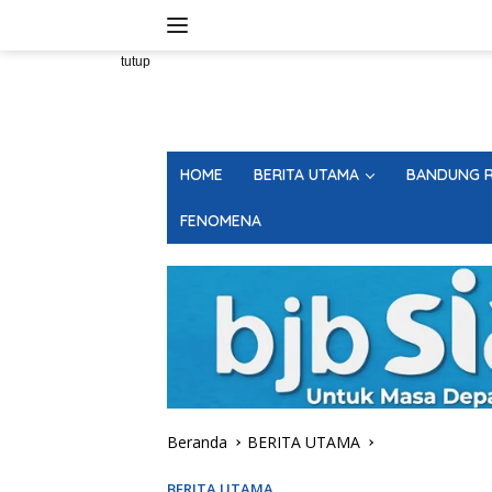
Langsung
ke
konten
tutup
HOME
BERITA UTAMA
BANDUNG R
FENOMENA
Beranda
BERITA UTAMA
BERITA UTAMA