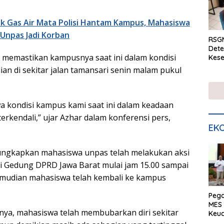
ik Gas Air Mata Polisi Hantam Kampus, Mahasiswa
-Unpas Jadi Korban
RSGM
Dete
i memastikan kampusnya saat ini dalam kondisi
Kese
mela
ian di sekitar jalan tamansari senin malam pukul
di S
a kondisi kampus kami saat ini dalam keadaan
erkendali,” ujar Azhar dalam konferensi pers,
EKO
ungkapkan mahasiswa unpas telah melakukan aksi
i Gedung DPRD Jawa Barat mulai jam 15.00 sampai
emudian mahasiswa telah kembali ke kampus
Peg
MES 
tnya, mahasiswa telah membubarkan diri sekitar
Keu
ser