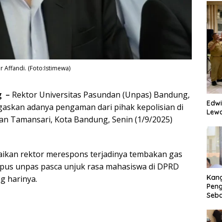
 Affandi. (Foto:Istimewa)
g –
Rektor Universitas Pasundan (Unpas) Bandung,
Edwi
gaskan adanya pengaman dari pihak kepolisian di
Lewa
lan Tamansari, Kota Bandung, Senin (1/9/2025)
aikan rektor merespons terjadinya tembakan gas
pus unpas pasca unjuk rasa mahasiswa di DPRD
Kan
g harinya.
Peng
Seba
Eko