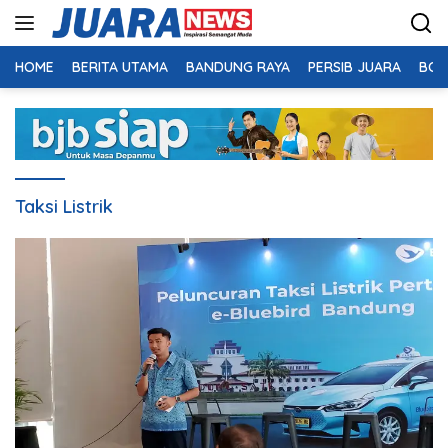
Langsung
ke
konten
HOME
BERITA UTAMA
BANDUNG RAYA
PERSIB JUARA
BOL
Taksi Listrik