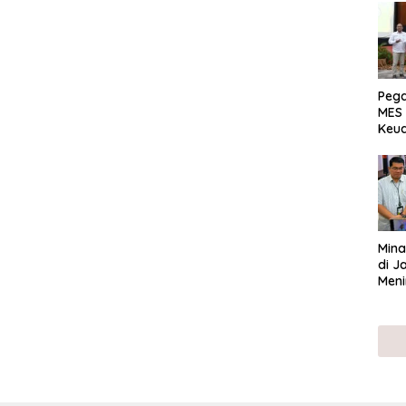
Peg
MES 
Keu
ser
UMK
Mina
di J
Meni