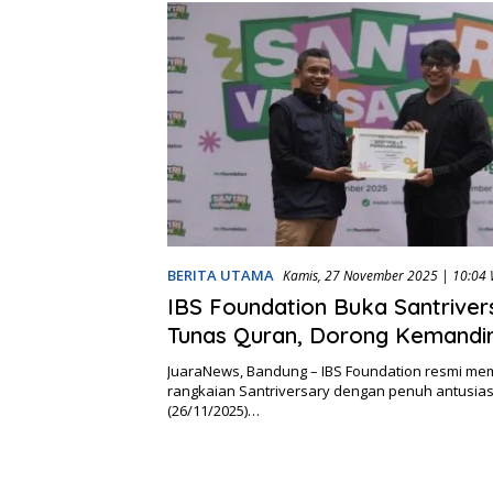
BERITA UTAMA
Kamis, 27 November 2025 | 10:04 
IBS Foundation Buka Santrivers
Tunas Quran, Dorong Kemandir
Pangan Santri
JuaraNews, Bandung – IBS Foundation resmi m
rangkaian Santriversary dengan penuh antusia
(26/11/2025)…