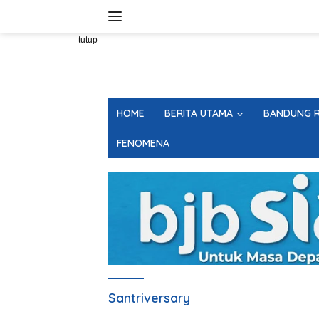
Langsung
ke
konten
tutup
HOME
BERITA UTAMA
BANDUNG R
FENOMENA
Santriversary