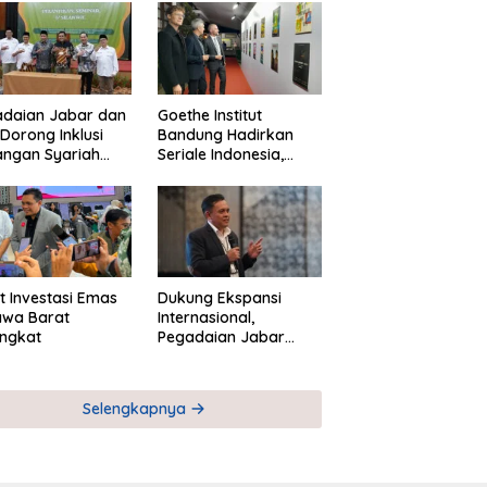
adaian Jabar dan
Goethe Institut
Dorong Inklusi
Bandung Hadirkan
angan Syariah
Seriale Indonesia,
ta Pemberdayaan
Bangun Jejaring
M
Global Industri Serial
t Investasi Emas
Dukung Ekspansi
awa Barat
Internasional,
ngkat
Pegadaian Jabar
Perkuat Sinergi untuk
Keberhasilan
Pegadaian Timor
Selengkapnya
Leste