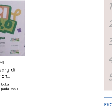
1
WIB
ary di
ian
embuka
s pada Rabu
EKO