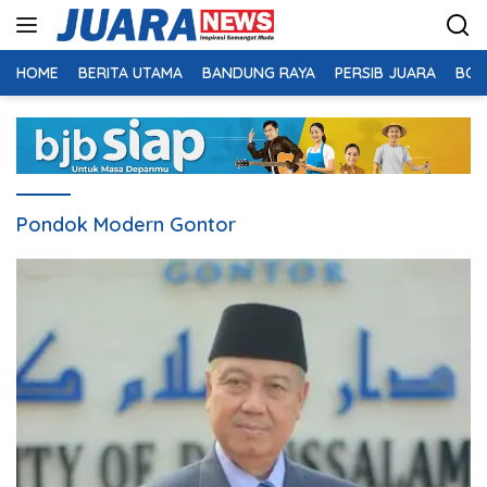
Langsung
ke
konten
HOME
BERITA UTAMA
BANDUNG RAYA
PERSIB JUARA
BOL
Pondok Modern Gontor