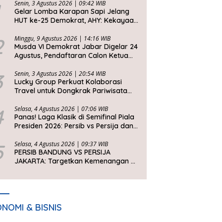
Senin, 3 Agustus 2026 | 09:42 WIB
Gelar Lomba Karapan Sapi Jelang
HUT ke-25 Demokrat, AHY: Kekayaan
Budaya Nusantara Harus Dijaga dan
Diwariskan
2
Minggu, 9 Agustus 2026 | 14:16 WIB
Musda VI Demokrat Jabar Digelar 24
Agustus, Pendaftaran Calon Ketua
DPD Segera Dibuka
3
Senin, 3 Agustus 2026 | 20:54 WIB
Lucky Group Perkuat Kolaborasi
Travel untuk Dongkrak Pariwisata
Jawa Barat
4
Selasa, 4 Agustus 2026 | 07:06 WIB
Panas! Laga Klasik di Semifinal Piala
Presiden 2026: Persib vs Persija dan
Persebaya vs Arema
5
Selasa, 4 Agustus 2026 | 09:37 WIB
PERSIB BANDUNG VS PERSIJA
JAKARTA: Targetkan Kemenangan di
Setiap Laga
NOMI & BISNIS