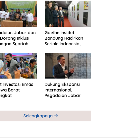
adaian Jabar dan
Goethe Institut
Dorong Inklusi
Bandung Hadirkan
angan Syariah
Seriale Indonesia,
ta Pemberdayaan
Bangun Jejaring
M
Global Industri Serial
t Investasi Emas
Dukung Ekspansi
awa Barat
Internasional,
ngkat
Pegadaian Jabar
Perkuat Sinergi untuk
Keberhasilan
Pegadaian Timor
Selengkapnya
Leste