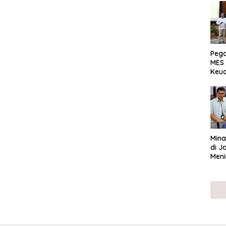
Peg
MES 
Keu
ser
UMK
Mina
di J
Meni