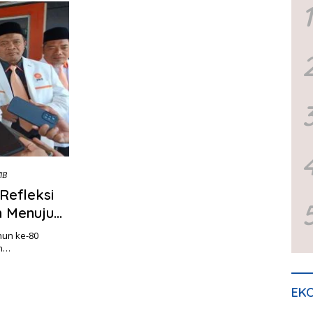
1
IB
Refleksi
n Menuju
hun ke-80
en…
EKO