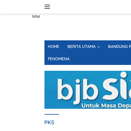
Langsung
ke
konten
tutup
HOME
BERITA UTAMA
BANDUNG R
FENOMENA
PKS