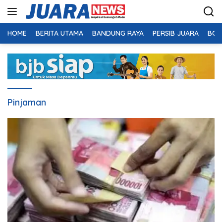
Langsung
ke
konten
HOME
BERITA UTAMA
BANDUNG RAYA
PERSIB JUARA
BOL
Pinjaman