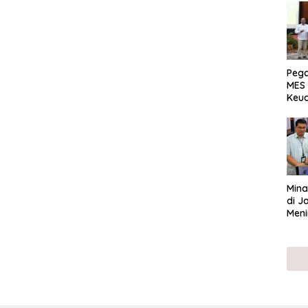
Peg
MES 
Keu
ser
UMK
Mina
di J
Meni