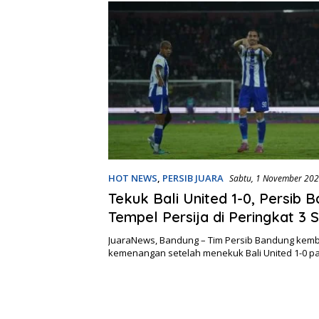
HOT NEWS
,
PERSIB JUARA
Sabtu, 1 November 202
Tekuk Bali United 1-0, Persib 
Tempel Persija di Peringkat 3 
League
JuaraNews, Bandung – Tim Persib Bandung kemb
kemenangan setelah menekuk Bali United 1-0 