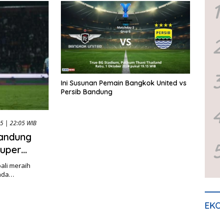
1
Ini Susunan Pemain Bangkok United vs
Persib Bandung
5 | 22:05 WIB
Bandung
Super
ali meraih
pada…
EKO