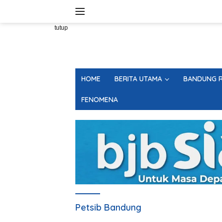
Langsung
ke
konten
tutup
HOME
BERITA UTAMA
BANDUNG R
FENOMENA
Petsib Bandung