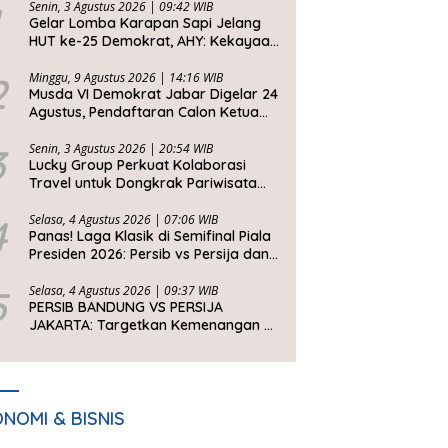
Senin, 3 Agustus 2026 | 09:42 WIB
Gelar Lomba Karapan Sapi Jelang
HUT ke-25 Demokrat, AHY: Kekayaan
Budaya Nusantara Harus Dijaga dan
Diwariskan
2
Minggu, 9 Agustus 2026 | 14:16 WIB
Musda VI Demokrat Jabar Digelar 24
Agustus, Pendaftaran Calon Ketua
DPD Segera Dibuka
3
Senin, 3 Agustus 2026 | 20:54 WIB
Lucky Group Perkuat Kolaborasi
Travel untuk Dongkrak Pariwisata
Jawa Barat
4
Selasa, 4 Agustus 2026 | 07:06 WIB
Panas! Laga Klasik di Semifinal Piala
Presiden 2026: Persib vs Persija dan
Persebaya vs Arema
5
Selasa, 4 Agustus 2026 | 09:37 WIB
PERSIB BANDUNG VS PERSIJA
JAKARTA: Targetkan Kemenangan di
Setiap Laga
NOMI & BISNIS