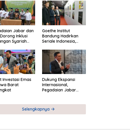
adaian Jabar dan
Goethe Institut
Dorong Inklusi
Bandung Hadirkan
angan Syariah
Seriale Indonesia,
ta Pemberdayaan
Bangun Jejaring
M
Global Industri Serial
t Investasi Emas
Dukung Ekspansi
awa Barat
Internasional,
ngkat
Pegadaian Jabar
Perkuat Sinergi untuk
Keberhasilan
Pegadaian Timor
Selengkapnya
Leste