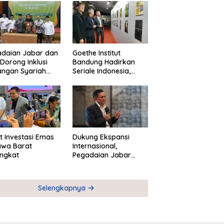
adaian Jabar dan
Goethe Institut
Dorong Inklusi
Bandung Hadirkan
angan Syariah
Seriale Indonesia,
ta Pemberdayaan
Bangun Jejaring
M
Global Industri Serial
t Investasi Emas
Dukung Ekspansi
awa Barat
Internasional,
ngkat
Pegadaian Jabar
Perkuat Sinergi untuk
Keberhasilan
Pegadaian Timor
Selengkapnya
Leste