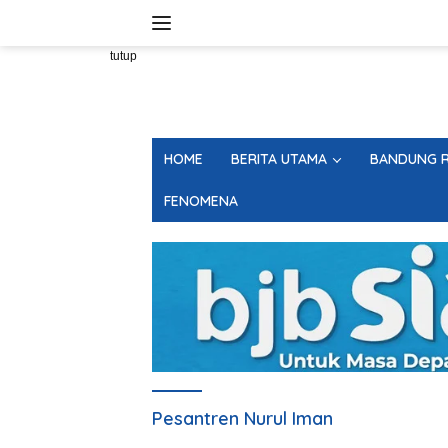
Langsung
ke
konten
tutup
HOME
BERITA UTAMA
BANDUNG R
FENOMENA
Pesantren Nurul Iman