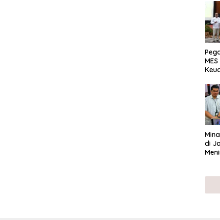
Peg
MES 
Keu
ser
UMK
Mina
di J
Meni