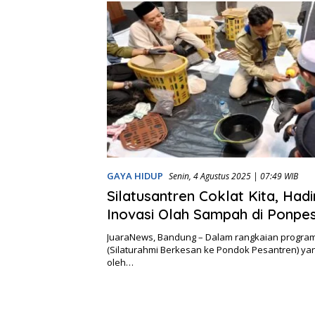
GAYA HIDUP
Senin, 4 Agustus 2025 | 07:49 WIB
Silatusantren Coklat Kita, Had
Inovasi Olah Sampah di Ponpes
Iman
JuaraNews, Bandung – Dalam rangkaian program 
(Silaturahmi Berkesan ke Pondok Pesantren) yang
oleh…