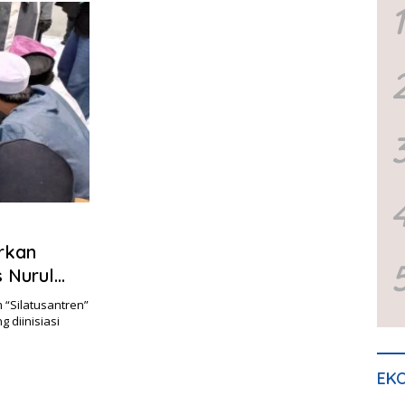
1
irkan
 Nurul
“Silatusantren”
 diinisiasi
EKO