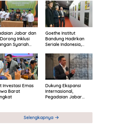
adaian Jabar dan
Goethe Institut
Dorong Inklusi
Bandung Hadirkan
angan Syariah
Seriale Indonesia,
ta Pemberdayaan
Bangun Jejaring
M
Global Industri Serial
t Investasi Emas
Dukung Ekspansi
awa Barat
Internasional,
ngkat
Pegadaian Jabar
Perkuat Sinergi untuk
Keberhasilan
Pegadaian Timor
Selengkapnya
Leste