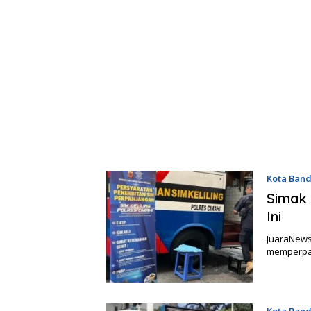
Kota Ban
Simak 
Ini
JuaraNews
memperpan
Kota Ban