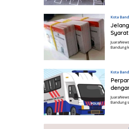
Kota Ban
Jelang
Syarat
JuaraNews
Bandung k
Kota Ban
Perpan
dengan
JuaraNews
Bandung s