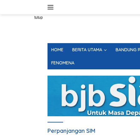
Langsung
ke
konten
tutup
HOME
BERITA UTAMA
BANDUNG R
FENOMENA
Perpanjangan SIM