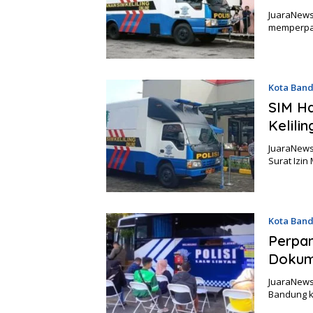
JuaraNews
memperpan
Kota Ban
SIM Ha
Kelili
JuaraNews
Surat Izi
Kota Ban
Perpan
Dokume
JuaraNews
Bandung k