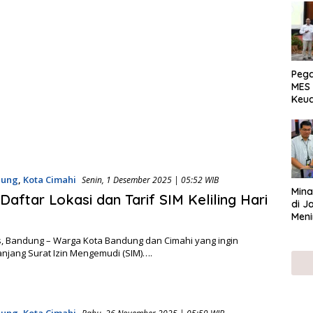
Peg
MES 
Keu
ser
UMK
dung
,
Kota Cimahi
Senin, 1 Desember 2025 | 05:52 WIB
Mina
Daftar Lokasi dan Tarif SIM Keliling Hari
di J
Meni
, Bandung – Warga Kota Bandung dan Cimahi yang ingin
jang Surat Izin Mengemudi (SIM)….
dung
,
Kota Cimahi