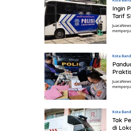
Ingin 
Tarif S
JuaraNews
memperpan
Kota Ban
Pandua
Prakti
JuaraNews
memperpan
Kota Ban
Tak Pe
di Loka