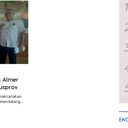
1
n Almer
usprov
melaksanakan
s mendatang…
EKO