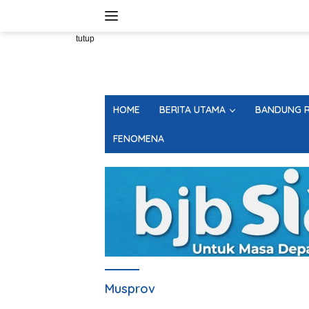
Langsung
ke
konten
tutup
HOME
BERITA UTAMA
BANDUNG R
FENOMENA
Musprov