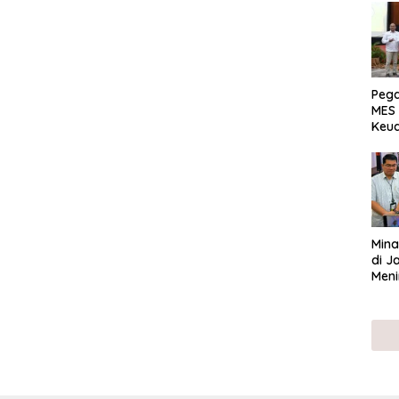
Peg
MES 
Keu
ser
UMK
Mina
di J
Meni