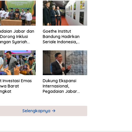
adaian Jabar dan
Goethe Institut
Dorong Inklusi
Bandung Hadirkan
angan Syariah
Seriale Indonesia,
ta Pemberdayaan
Bangun Jejaring
M
Global Industri Serial
t Investasi Emas
Dukung Ekspansi
awa Barat
Internasional,
ngkat
Pegadaian Jabar
Perkuat Sinergi untuk
Keberhasilan
Pegadaian Timor
Selengkapnya
Leste