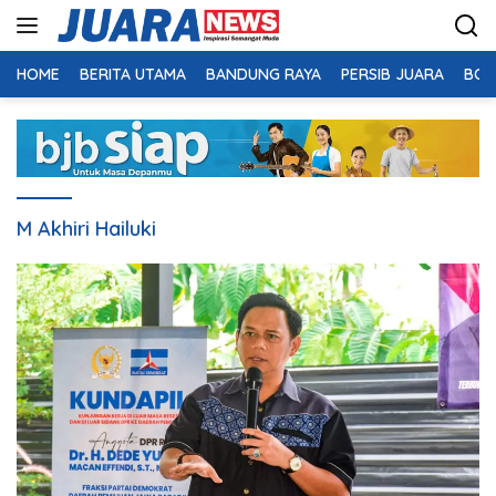
Langsung
ke
konten
HOME
BERITA UTAMA
BANDUNG RAYA
PERSIB JUARA
BOL
M Akhiri Hailuki