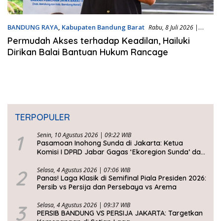
BANDUNG RAYA
,
Kabupaten Bandung Barat
Rabu, 8 Juli 2026 |
23:40 WIB
Permudah Akses terhadap Keadilan, Hailuki
Dirikan Balai Bantuan Hukum Rancage
TERPOPULER
1
Senin, 10 Agustus 2026 | 09:22 WIB
Pasamoan Inohong Sunda di Jakarta: Ketua
Komisi I DPRD Jabar Gagas ‘Ekoregion Sunda’ dan
Perjuangkan Keadilan Fiskal
2
Selasa, 4 Agustus 2026 | 07:06 WIB
Panas! Laga Klasik di Semifinal Piala Presiden 2026:
Persib vs Persija dan Persebaya vs Arema
3
Selasa, 4 Agustus 2026 | 09:37 WIB
PERSIB BANDUNG VS PERSIJA JAKARTA: Targetkan