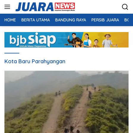
Langsung
ke
konten
HOME
BERITA UTAMA
BANDUNG RAYA
PERSIB JUARA
BOL
Kota Baru Parahyangan