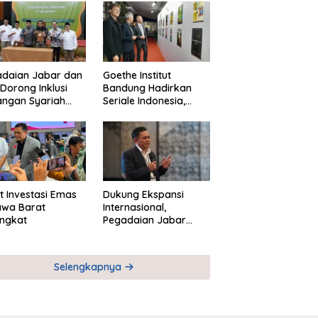
adaian Jabar dan
Goethe Institut
Dorong Inklusi
Bandung Hadirkan
angan Syariah
Seriale Indonesia,
ta Pemberdayaan
Bangun Jejaring
M
Global Industri Serial
t Investasi Emas
Dukung Ekspansi
awa Barat
Internasional,
ngkat
Pegadaian Jabar
Perkuat Sinergi untuk
Keberhasilan
Pegadaian Timor
Selengkapnya
Leste