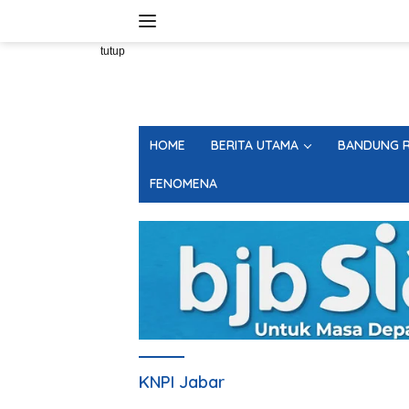
Langsung
ke
konten
tutup
HOME
BERITA UTAMA
BANDUNG R
FENOMENA
KNPI Jabar