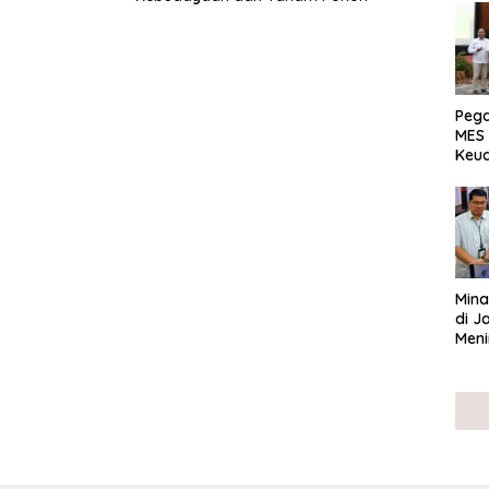
Peg
MES 
Keu
ser
UMK
Mina
di J
Meni