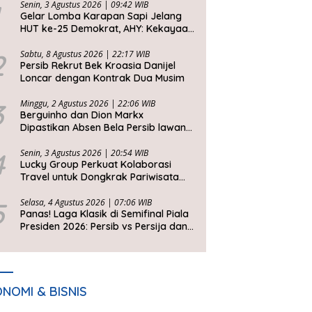
Senin, 3 Agustus 2026 | 09:42 WIB
Gelar Lomba Karapan Sapi Jelang
HUT ke-25 Demokrat, AHY: Kekayaan
Budaya Nusantara Harus Dijaga dan
Diwariskan
2
Sabtu, 8 Agustus 2026 | 22:17 WIB
Persib Rekrut Bek Kroasia Danijel
Loncar dengan Kontrak Dua Musim
3
Minggu, 2 Agustus 2026 | 22:06 WIB
Berguinho dan Dion Markx
Dipastikan Absen Bela Persib lawan
Persija di Semifinal Piala Presiden
2026
4
Senin, 3 Agustus 2026 | 20:54 WIB
Lucky Group Perkuat Kolaborasi
Travel untuk Dongkrak Pariwisata
Jawa Barat
5
Selasa, 4 Agustus 2026 | 07:06 WIB
Panas! Laga Klasik di Semifinal Piala
Presiden 2026: Persib vs Persija dan
Persebaya vs Arema
NOMI & BISNIS