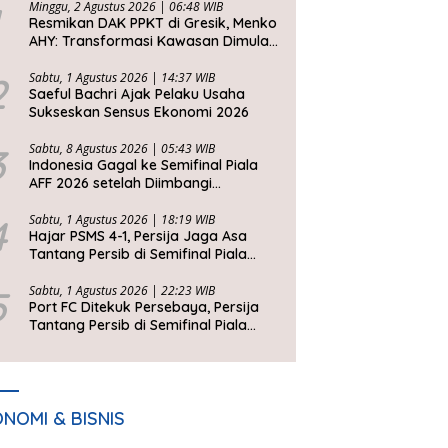
Minggu, 2 Agustus 2026 | 06:48 WIB
Resmikan DAK PPKT di Gresik, Menko
AHY: Transformasi Kawasan Dimulai
dari Rumah Layak
2
Sabtu, 1 Agustus 2026 | 14:37 WIB
Saeful Bachri Ajak Pelaku Usaha
Sukseskan Sensus Ekonomi 2026
3
Sabtu, 8 Agustus 2026 | 05:43 WIB
Indonesia Gagal ke Semifinal Piala
AFF 2026 setelah Diimbangi
Singapura, John Herdman: Kita Tidak
Beruntung
4
Sabtu, 1 Agustus 2026 | 18:19 WIB
Hajar PSMS 4-1, Persija Jaga Asa
Tantang Persib di Semifinal Piala
Presiden 2026
5
Sabtu, 1 Agustus 2026 | 22:23 WIB
Port FC Ditekuk Persebaya, Persija
Tantang Persib di Semifinal Piala
Presiden 2026
NOMI & BISNIS