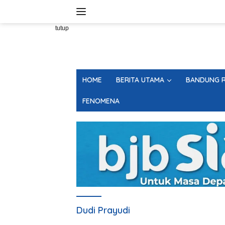
Langsung
ke
konten
tutup
HOME
BERITA UTAMA
BANDUNG R
FENOMENA
Dudi Prayudi