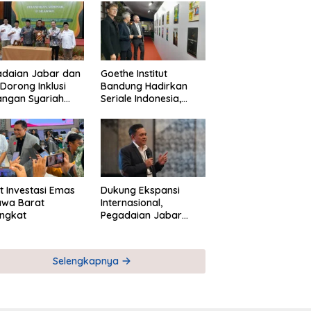
adaian Jabar dan
Goethe Institut
Dorong Inklusi
Bandung Hadirkan
angan Syariah
Seriale Indonesia,
ta Pemberdayaan
Bangun Jejaring
M
Global Industri Serial
t Investasi Emas
Dukung Ekspansi
awa Barat
Internasional,
ngkat
Pegadaian Jabar
Perkuat Sinergi untuk
Keberhasilan
Pegadaian Timor
Selengkapnya
Leste