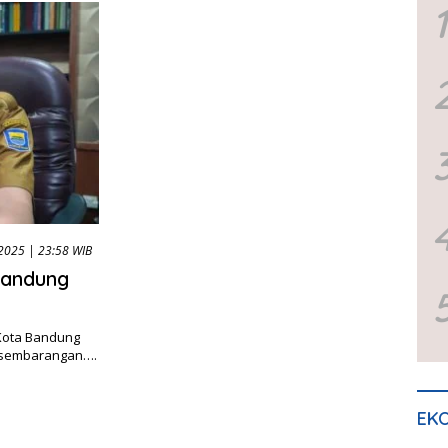
1
 2025 | 23:58 WIB
Bandung
Kota Bandung
 sembarangan….
EKO