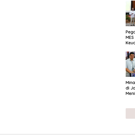
Peg
MES 
Keu
ser
UMK
Mina
di J
Meni