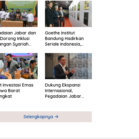
adaian Jabar dan
Goethe Institut
Dorong Inklusi
Bandung Hadirkan
angan Syariah
Seriale Indonesia,
ta Pemberdayaan
Bangun Jejaring
M
Global Industri Serial
t Investasi Emas
Dukung Ekspansi
awa Barat
Internasional,
ngkat
Pegadaian Jabar
Perkuat Sinergi untuk
Keberhasilan
Pegadaian Timor
Selengkapnya
Leste