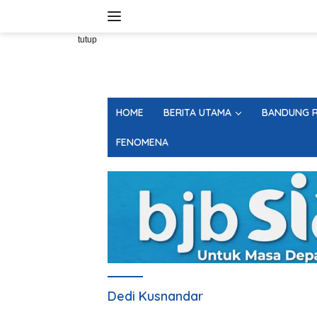
Langsung
ke
konten
tutup
HOME
BERITA UTAMA
BANDUNG R
FENOMENA
Dedi Kusnandar