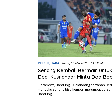
PERSIB JUARA
Kamis, 14 Mei 2026 | 11:18 WIB
Senang Kembali Bermain untuk
Dedi Kusnandar Minta Doa Bo
untuk Hadapi 2 Laga Final
JuaraNews, Bandung – Gelandang bertahan Ded
mengaku senang bisa kembali merumput bersa
Bandung…