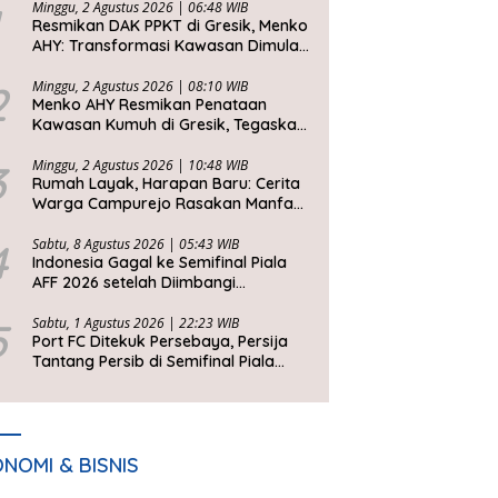
Minggu, 2 Agustus 2026 | 06:48 WIB
Resmikan DAK PPKT di Gresik, Menko
AHY: Transformasi Kawasan Dimulai
dari Rumah Layak
2
Minggu, 2 Agustus 2026 | 08:10 WIB
Menko AHY Resmikan Penataan
Kawasan Kumuh di Gresik, Tegaskan
Rumah Layak Huni Fondasi
Kesejahteraan Rakyat
3
Minggu, 2 Agustus 2026 | 10:48 WIB
Rumah Layak, Harapan Baru: Cerita
Warga Campurejo Rasakan Manfaat
DAK PPKT
4
Sabtu, 8 Agustus 2026 | 05:43 WIB
Indonesia Gagal ke Semifinal Piala
AFF 2026 setelah Diimbangi
Singapura, John Herdman: Kita Tidak
Beruntung
5
Sabtu, 1 Agustus 2026 | 22:23 WIB
Port FC Ditekuk Persebaya, Persija
Tantang Persib di Semifinal Piala
Presiden 2026
NOMI & BISNIS