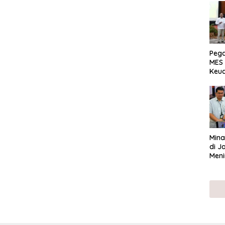
Peg
MES 
Keu
ser
UMK
Mina
di J
Meni