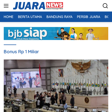
Langsung
ke
konten
HOME
BERITA UTAMA
BANDUNG RAYA
PERSIB JUARA
BOL
Bonus Rp 1 Miliar