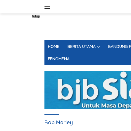
Langsung
ke
konten
tutup
HOME
BERITA UTAMA
BANDUNG R
FENOMENA
Bob Marley