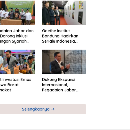
adaian Jabar dan
Goethe Institut
Dorong Inklusi
Bandung Hadirkan
angan Syariah
Seriale Indonesia,
ta Pemberdayaan
Bangun Jejaring
M
Global Industri Serial
t Investasi Emas
Dukung Ekspansi
awa Barat
Internasional,
ngkat
Pegadaian Jabar
Perkuat Sinergi untuk
Keberhasilan
Pegadaian Timor
Selengkapnya
Leste