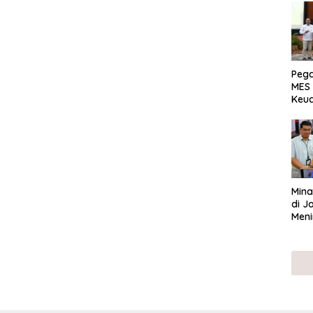
Peg
MES 
Keu
ser
UMK
Mina
di J
Meni