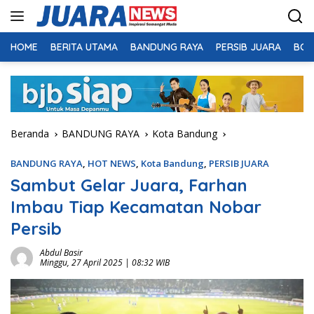
Langsung
ke
konten
HOME
BERITA UTAMA
BANDUNG RAYA
PERSIB JUARA
BOL
Beranda
BANDUNG RAYA
Kota Bandung
BANDUNG RAYA
,
HOT NEWS
,
Kota Bandung
,
PERSIB JUARA
Sambut Gelar Juara, Farhan
Imbau Tiap Kecamatan Nobar
Persib
Abdul Basir
Minggu, 27 April 2025 | 08:32 WIB