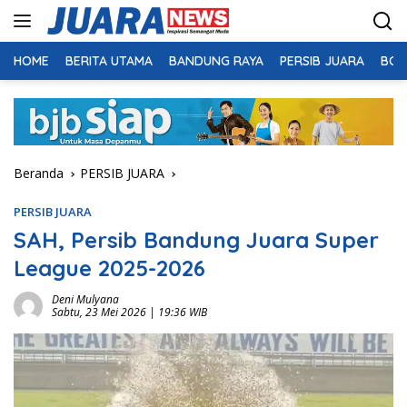
Langsung
ke
konten
HOME
BERITA UTAMA
BANDUNG RAYA
PERSIB JUARA
BOL
Beranda
PERSIB JUARA
PERSIB JUARA
SAH, Persib Bandung Juara Super
League 2025-2026
Deni Mulyana
Sabtu, 23 Mei 2026 | 19:36 WIB